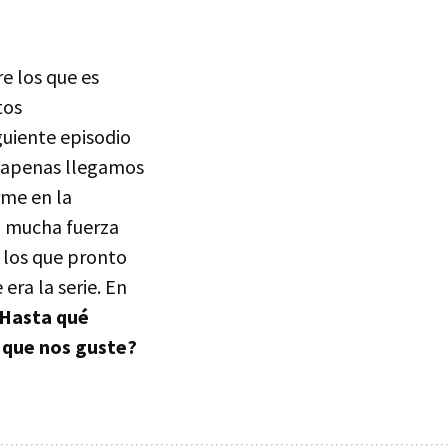
e los que es
tos
guiente episodio
s apenas llegamos
rme en la
on mucha fuerza
n los que pronto
era la serie. En
Hasta qué
a que nos guste?