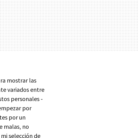
ara mostrar las
te variados entre
stos personales -
o empezar por
tes por un
te malas, no
r mi selección de