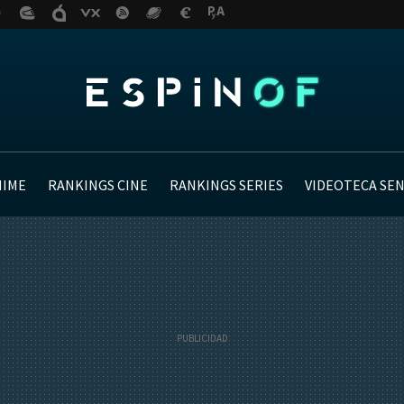
NIME
RANKINGS CINE
RANKINGS SERIES
VIDEOTECA SE