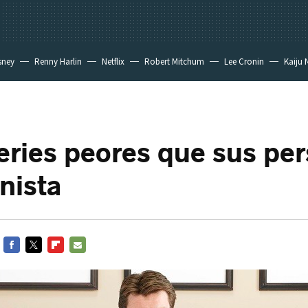
sney
Renny Harlin
Netflix
Robert Mitchum
Lee Cronin
Kaiju 
eries peores que sus pe
nista
FACEBOOK
TWITTER
FLIPBOARD
E-
MAIL