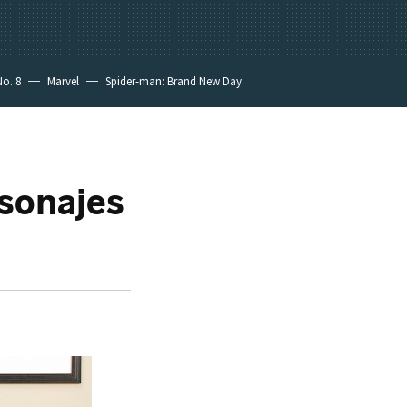
No. 8
Marvel
Spider-man: Brand New Day
rsonajes