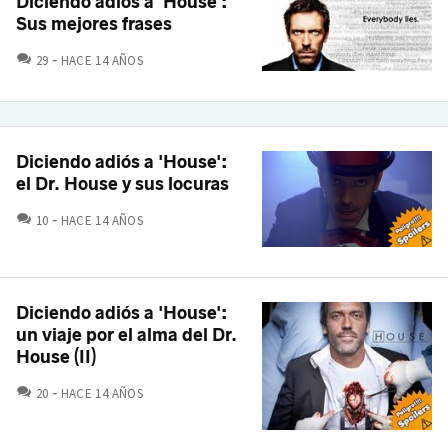
Diciendo adiós a 'House':
Sus mejores frases
COMENTARIOS
29
HACE 14 AÑOS
Diciendo adiós a 'House':
el Dr. House y sus locuras
COMENTARIOS
10
HACE 14 AÑOS
Diciendo adiós a 'House':
un viaje por el alma del Dr.
House (II)
COMENTARIOS
20
HACE 14 AÑOS