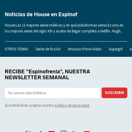
Noticias de House en Espinof
House:Las 11 mejores series médicas y en qué plataformas verlas.Es una de
los mejores series del siglo XXI y acaba de llegar completa a Netflix. Hugh..
OTROS TEMAS:
Series de ficción
Amazon Prime Video
Supergirl
A
RECIBE "Espinofrenia", NUESTRA
NEWSLETTER SEMANAL
SUSCRIBIR
Suscribiéndote aceptas nuestra
política de privacidad