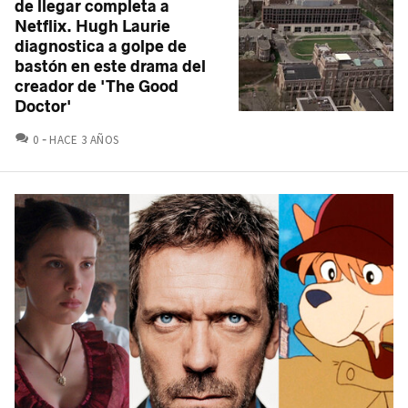
de llegar completa a
Netflix. Hugh Laurie
diagnostica a golpe de
bastón en este drama del
creador de 'The Good
Doctor'
COMENTARIOS
0
HACE 3 AÑOS