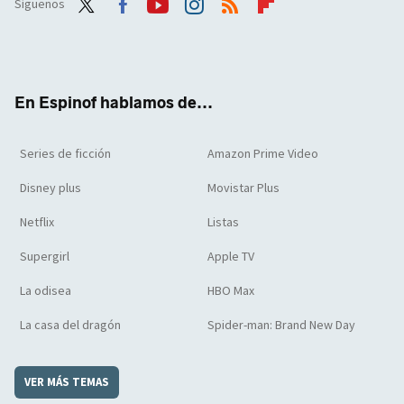
Síguenos
Twit
Face
Yout
Inst
RSS
Flip
ter
boo
ube
agra
boar
k
m
d
En Espinof hablamos de...
Series de ficción
Amazon Prime Video
Disney plus
Movistar Plus
Netflix
Listas
Supergirl
Apple TV
La odisea
HBO Max
La casa del dragón
Spider-man: Brand New Day
VER MÁS TEMAS