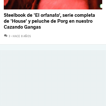
Steelbook de 'El orfanato', serie completa
de 'House' y peluche de Porg en nuestro
Cazando Gangas
COMENTARIOS
3
HACE 8 AÑOS