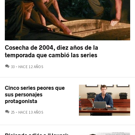
Cosecha de 2004, diez años de la
temporada que cambió las series
COMENTARIOS
33
HACE 12 AÑOS
Cinco series peores que
sus personajes
protagonista
COMENTARIOS
25
HACE 13 AÑOS