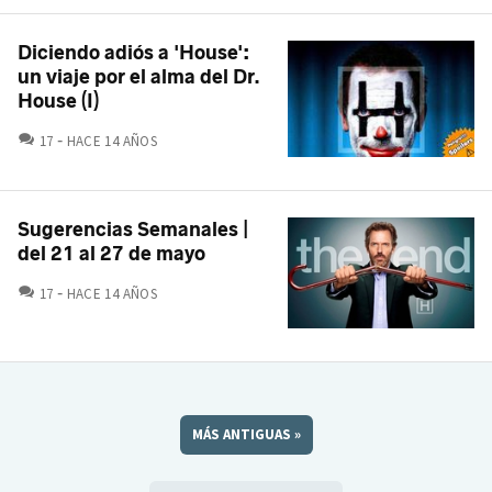
Diciendo adiós a 'House':
un viaje por el alma del Dr.
House (I)
COMENTARIOS
17
HACE 14 AÑOS
Sugerencias Semanales |
del 21 al 27 de mayo
COMENTARIOS
17
HACE 14 AÑOS
MÁS ANTIGUAS
»