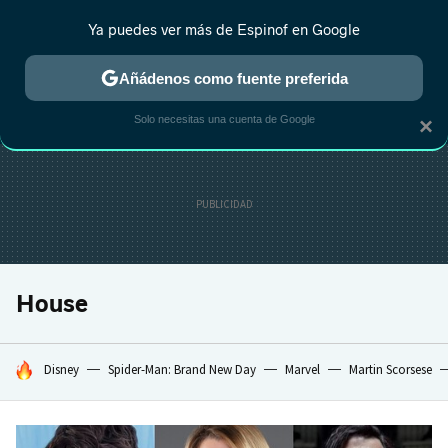
Ya puedes ver más de Espinof en Google
CRÍTICA
ESTRENOS
REALITY
ANIME
RANKINGS CINE
RA
Añádenos como fuente preferida
Solo necesitas una cuenta de Google
×
House
HOY SE HABLA DE
Disney
Spider-Man: Brand New Day
Marvel
Martin Scorsese