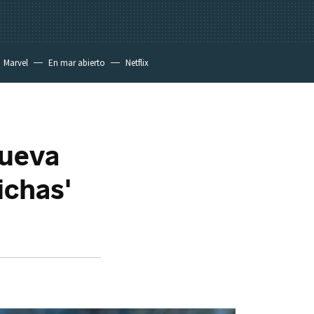
Marvel
En mar abierto
Netflix
nueva
ichas'