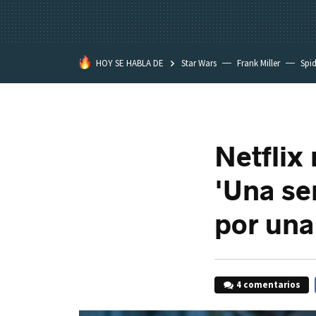
HOY SE HABLA DE
Star Wars
Frank Miller
Spi
Netflix
'Una se
por una
4 comentarios