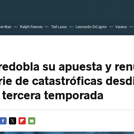
der-Man
Ralph Fiennes
Ted Lasso
Leonardo DiCaprio
Vaiana
 redobla su apuesta y re
rie de catastróficas desd
 tercera temporada
FACEBOOK
TWITTER
FLIPBOARD
E-