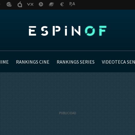
NIME
RANKINGS CINE
RANKINGS SERIES
VIDEOTECA SE