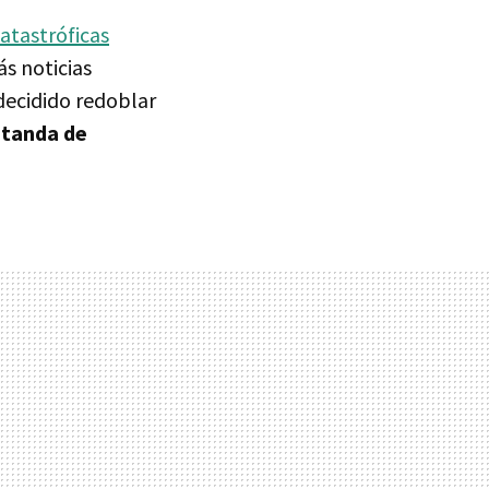
catastróficas
s noticias
 decidido redoblar
 tanda de