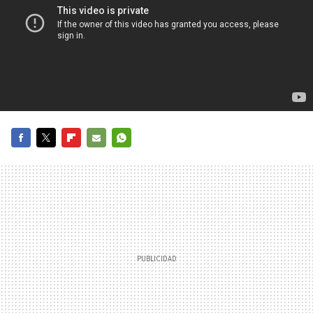
FACEBOOK
TWITTER
FLIPBOARD
E-
WHATSAPP
MAIL