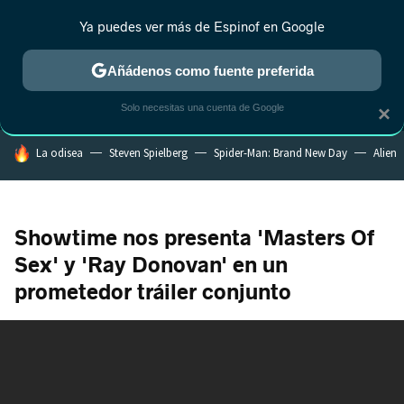
Ya puedes ver más de Espinof en Google
MENÚ
NUEVO
Añádenos como fuente preferida
CRÍTICA
ESTRENOS
REALITY
ANIME
RANKINGS CINE
RA
Solo necesitas una cuenta de Google
×
HOY SE HABLA DE
La odisea
Steven Spielberg
Spider-Man: Brand New Day
Alien
Showtime nos presenta 'Masters Of
Sex' y 'Ray Donovan' en un
prometedor tráiler conjunto