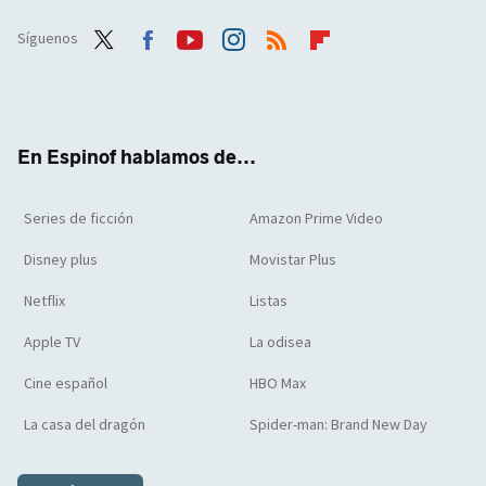
Síguenos
Twit
Face
Yout
Inst
RSS
Flip
ter
boo
ube
agra
boar
k
m
d
En Espinof hablamos de...
Series de ficción
Amazon Prime Video
Disney plus
Movistar Plus
Netflix
Listas
Apple TV
La odisea
Cine español
HBO Max
La casa del dragón
Spider-man: Brand New Day