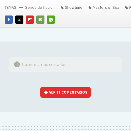
TEMAS
Series de ficción
Showtime
Masters of Sex
FACEBOOK
TWITTER
FLIPBOARD
E-
WHATSAPP
MAIL
Comentarios cerrados
VER
11 COMENTARIOS