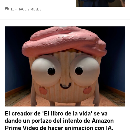
COMENTARIOS
11
HACE 2 MESES
El creador de 'El libro de la vida' se va
dando un portazo del intento de Amazon
Prime Video de hacer animación con IA.