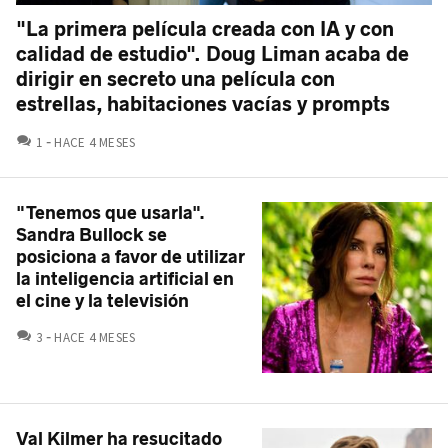
"La primera película creada con IA y con
calidad de estudio". Doug Liman acaba de
dirigir en secreto una película con
estrellas, habitaciones vacías y prompts
COMENTARIOS
1
HACE 4 MESES
"Tenemos que usarla".
Sandra Bullock se
posiciona a favor de utilizar
la inteligencia artificial en
el cine y la televisión
COMENTARIOS
3
HACE 4 MESES
Val Kilmer ha resucitado