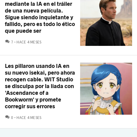
mediante la IA en el tráiler
de una nueva película.
Sigue siendo inquietante y
fallido, pero es todo lo ético
que puede ser
COMENTARIOS
7
HACE 4 MESES
Les pillaron usando IA en
su nuevo isekai, pero ahora
recogen cable. WIT Studio
se disculpa por la liada con
'Ascendance of a
Bookworm' y promete
corregir sus errores
COMENTARIOS
0
HACE 4 MESES