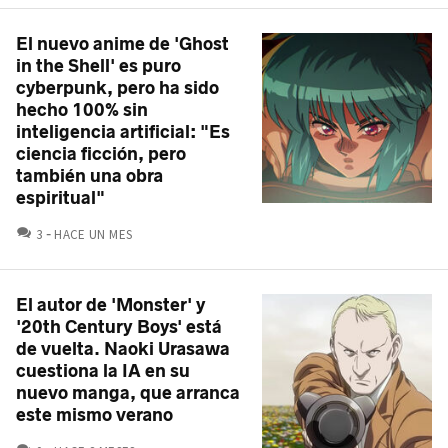
El nuevo anime de 'Ghost
in the Shell' es puro
cyberpunk, pero ha sido
hecho 100% sin
inteligencia artificial: "Es
ciencia ficción, pero
también una obra
espiritual"
COMENTARIOS
3
HACE UN MES
El autor de 'Monster' y
'20th Century Boys' está
de vuelta. Naoki Urasawa
cuestiona la IA en su
nuevo manga, que arranca
este mismo verano
COMENTARIOS