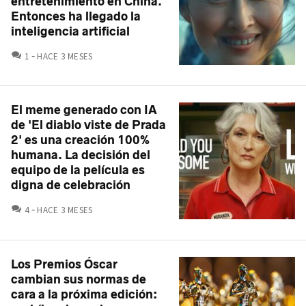
entretenimiento en China.
Entonces ha llegado la
inteligencia artificial
COMENTARIOS
1
HACE 3 MESES
El meme generado con IA
de 'El diablo viste de Prada
2' es una creación 100%
humana. La decisión del
equipo de la película es
digna de celebración
COMENTARIOS
4
HACE 3 MESES
Los Premios Óscar
cambian sus normas de
cara a la próxima edición: