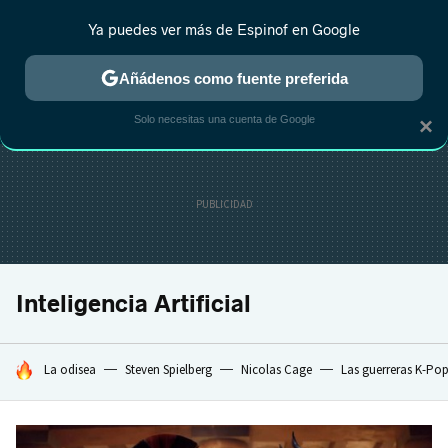
Ya puedes ver más de Espinof en Google
CRÍTICA
ESTRENOS
REALITY
ANIME
RANKINGS CINE
RA
Añádenos como fuente preferida
Solo necesitas una cuenta de Google
×
Inteligencia Artificial
HOY SE HABLA DE
La odisea
Steven Spielberg
Nicolas Cage
Las guerreras K-Po