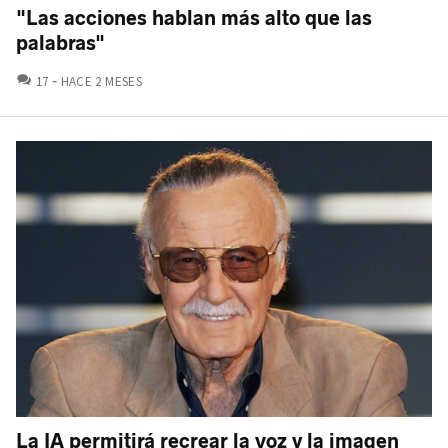
"Las acciones hablan más alto que las
palabras"
COMENTARIOS
17
HACE 2 MESES
La IA permitirá recrear la voz y la imagen