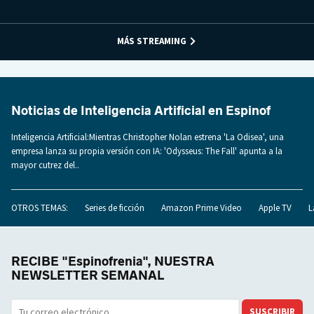
MÁS STREAMING
Noticias de Inteligencia Artificial en Espinof
Inteligencia Artificial:Mientras Christopher Nolan estrena 'La Odisea', una
empresa lanza su propia versión con IA: 'Odysseus: The Fall' apunta a la
mayor cutrez del..
OTROS TEMAS:
Series de ficción
Amazon Prime Video
Apple TV
L
RECIBE "Espinofrenia", NUESTRA
NEWSLETTER SEMANAL
SUSCRIBIR