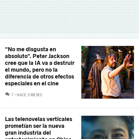
"No me disgusta en
absoluto". Peter Jackson
cree que la IA va a destruir
el mundo, pero no la
diferencia de otros efectos
especiales en el cine
COMENTARIOS
7
HACE 3 MESES
Las telenovelas verticales
prometían ser la nueva
gran industria del