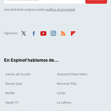
Suscribiéndote aceptas nuestra
política de privacidad
Síguenos
Twit
Face
Yout
Inst
RSS
Flip
ter
boo
ube
agra
boar
k
m
d
En Espinof hablamos de...
Series de ficción
Amazon Prime Video
Disney plus
Movistar Plus
Netflix
Listas
Apple TV
La odisea