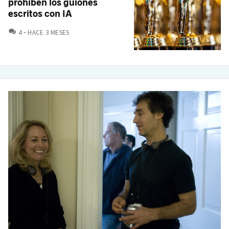
prohíben los guiones
escritos con IA
COMENTARIOS
4
HACE 3 MESES