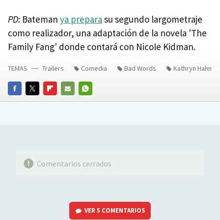
PD
: Bateman
ya prepara
su segundo largometraje
como realizador, una adaptación de la novela 'The
Family Fang' donde contará con Nicole Kidman.
TEMAS
Trailers
Comedia
Bad Words
Kathryn Hahn
FACEBOOK
TWITTER
FLIPBOARD
E-
WHATSAPP
MAIL
Comentarios cerrados
VER
5 COMENTARIOS