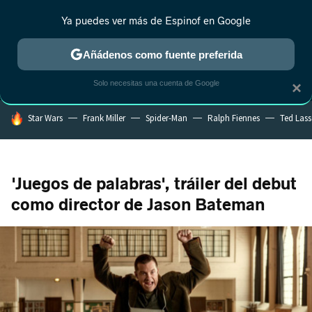
Ya puedes ver más de Espinof en Google
MENÚ
NUEVO
Añádenos como fuente preferida
CRÍTICA
ESTRENOS
REALITY
ANIME
RANKINGS CINE
RA
Solo necesitas una cuenta de Google
×
HOY SE HABLA DE
Star Wars
Frank Miller
Spider-Man
Ralph Fiennes
Ted Las
'Juegos de palabras', tráiler del debut
como director de Jason Bateman