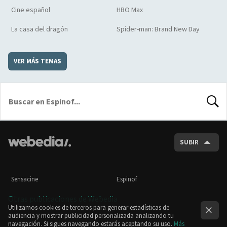
Cine español
HBO Max
La casa del dragón
Spider-man: Brand New Day
VER MÁS TEMAS
BUSCA
SUBIR
Sensacine
Espinof
Otras publicaciones de Webedia
Utilizamos cookies de terceros para generar estadísticas de
audiencia y mostrar publicidad personalizada analizando tu
navegación. Si sigues navegando estarás aceptando su uso.
Más