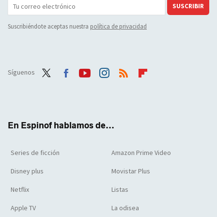
SUSCRIBIR
Suscribiéndote aceptas nuestra
política de privacidad
Síguenos
Twit
Face
Yout
Inst
RSS
Flip
ter
boo
ube
agra
boar
k
m
d
En Espinof hablamos de...
Series de ficción
Amazon Prime Video
Disney plus
Movistar Plus
Netflix
Listas
Apple TV
La odisea