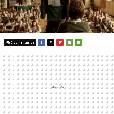
5 comentarios
FACEBOOK
TWITTER
FLIPBOARD
E-
WHATSAPP
MAIL