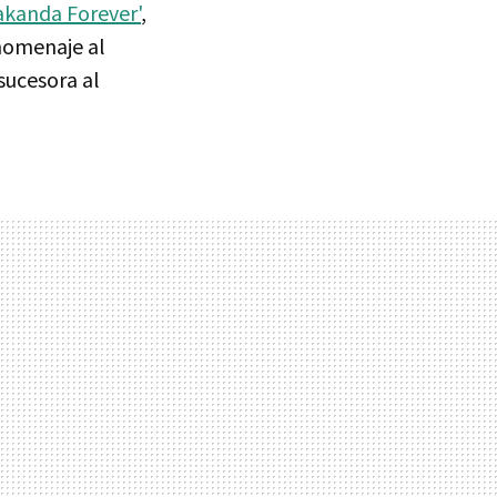
akanda Forever'
,
 homenaje al
sucesora al