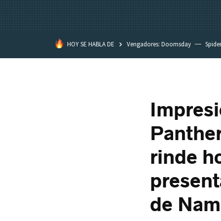
HOY SE HABLA DE
Vengadores: Doomsday
Spide
Dakota Johnson
David Lynch
Impresi
Panther
rinde 
present
de Nam