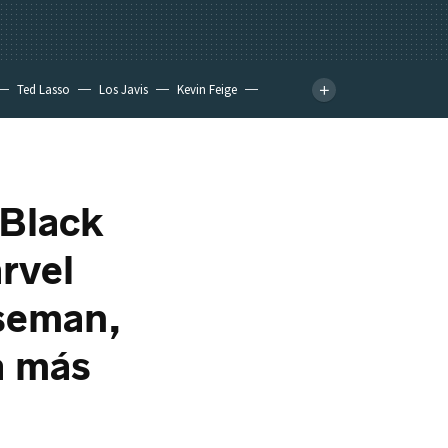
Ted Lasso
Los Javis
Kevin Feige
'Black
rvel
seman,
a más