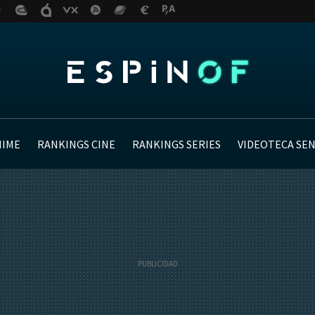
NIME
RANKINGS CINE
RANKINGS SERIES
VIDEOTECA SE