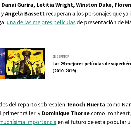
 Danai Gurira, Letitia Wright, Winston Duke
,
Flore
n
y
Angela Bassett
recuperan a los personajes que ya 
ga,
una de las mejores películas
de presentación de Ma
EN ESPINOF
Las 29 mejores películas de superhér
(2010-2019)
des del reparto sobresalen
Tenoch Huerta
como Namo
 primer tráiler, y
Dominique Thorne
como Ironheart,
muchísima importancia
en el futuro de esta popular u