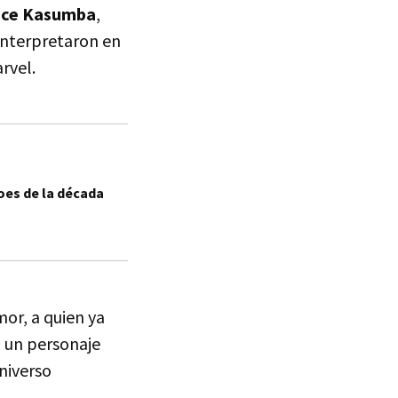
nce Kasumba
,
interpretaron en
rvel.
oes de la década
r, a quien ya
 un personaje
niverso