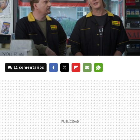
21 comentarios
FACEBOOK
TWITTER
FLIPBOARD
E-
WHATSAPP
MAIL