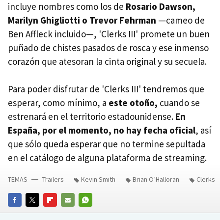
incluye nombres como los de
Rosario Dawson,
Marilyn Ghigliotti o Trevor Fehrman
—cameo de
Ben Affleck incluido—, 'Clerks III' promete un buen
puñado de chistes pasados de rosca y ese inmenso
corazón que atesoran la cinta original y su secuela.
Para poder disfrutar de 'Clerks III' tendremos que
esperar, como mínimo, a
este otoño,
cuando se
estrenará en el territorio estadounidense.
En
España, por el momento, no hay fecha oficial
, así
que sólo queda esperar que no termine sepultada
en el catálogo de alguna plataforma de streaming.
TEMAS
Trailers
Kevin Smith
Brian O’Halloran
Clerks
FACEBOOK
TWITTER
FLIPBOARD
E-
WHATSAPP