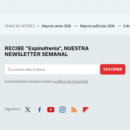
TEMAS DE INTERÉS
Mejores series 2026
Mejores películas 2026
Est
RECIBE "Espinofrenia", NUESTRA
NEWSLETTER SEMANAL
SUSCRIBIR
Suscribiéndote aceptas nuestra
política de privacidad
Síguenos
Twit
Face
Yout
Inst
RSS
Flip
ter
boo
ube
agra
boar