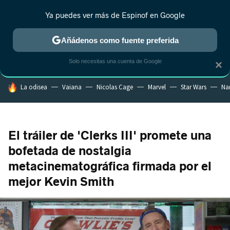
Ya puedes ver más de Espinof en Google
CRÍTICA
ESTRENOS
REALITY
ANIME
RANKINGS CINE
RA
Añádenos como fuente preferida
Solo necesitas una cuenta de Google
×
HOY SE HABLA DE
La odisea
Vaiana
Nicolas Cage
Marvel
Star Wars
Na
El tráiler de 'Clerks III' promete una
bofetada de nostalgia
metacinematográfica firmada por el
mejor Kevin Smith