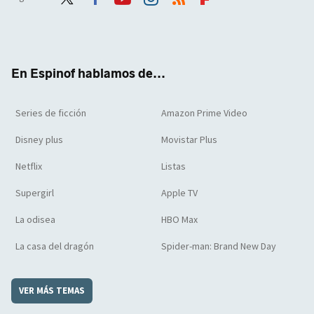
Twit
Face
Yout
Inst
RSS
Flip
ter
boo
ube
agra
boar
k
m
d
En Espinof hablamos de...
Series de ficción
Amazon Prime Video
Disney plus
Movistar Plus
Netflix
Listas
Supergirl
Apple TV
La odisea
HBO Max
La casa del dragón
Spider-man: Brand New Day
VER MÁS TEMAS