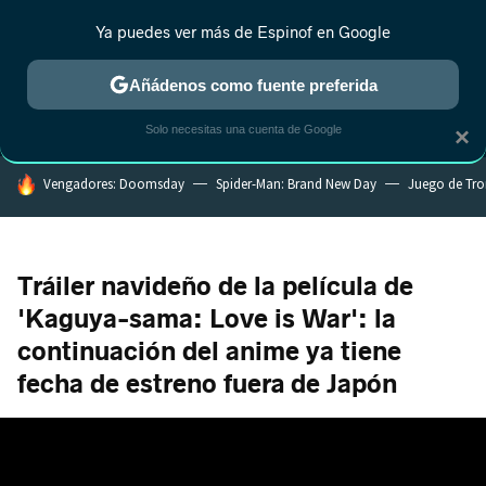
Ya puedes ver más de Espinof en Google
MENÚ
NUEVO
Añádenos como fuente preferida
CRÍTICA
ESTRENOS
REALITY
ANIME
RANKINGS CINE
RA
Solo necesitas una cuenta de Google
×
HOY SE HABLA DE
Vengadores: Doomsday
Spider-Man: Brand New Day
Juego de Tr
Tráiler navideño de la película de
'Kaguya-sama: Love is War': la
continuación del anime ya tiene
fecha de estreno fuera de Japón