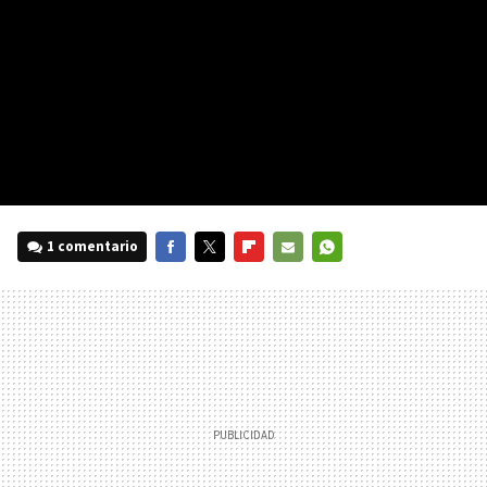
1 comentario
FACEBOOK
TWITTER
FLIPBOARD
E-
WHATSAPP
MAIL