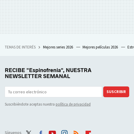
TEMAS DE INTERÉS
Mejores series 2026
Mejores películas 2026
Est
RECIBE "Espinofrenia", NUESTRA
NEWSLETTER SEMANAL
SUSCRIBIR
Suscribiéndote aceptas nuestra
política de privacidad
Síguenos