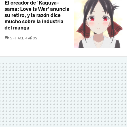
El creador de 'Kaguya-
sama: Love Is War' anuncia
su retiro, y la razón dice
mucho sobre la industria
del manga
COMENTARIOS
5
HACE 4 AÑOS