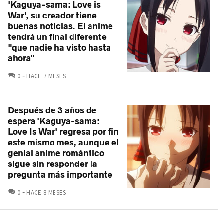
'Kaguya-sama: Love is
War', su creador tiene
buenas noticias. El anime
tendrá un final diferente
"que nadie ha visto hasta
ahora"
COMENTARIOS
0
HACE 7 MESES
Después de 3 años de
espera 'Kaguya-sama:
Love Is War' regresa por fin
este mismo mes, aunque el
genial anime romántico
sigue sin responder la
pregunta más importante
COMENTARIOS
0
HACE 8 MESES