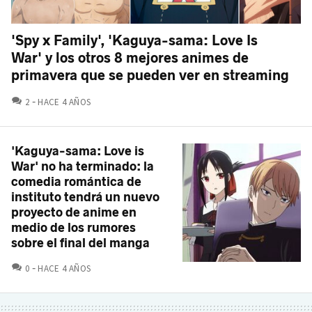
'Spy x Family', 'Kaguya-sama: Love Is
War' y los otros 8 mejores animes de
primavera que se pueden ver en streaming
COMENTARIOS
2
HACE 4 AÑOS
'Kaguya-sama: Love is
War' no ha terminado: la
comedia romántica de
instituto tendrá un nuevo
proyecto de anime en
medio de los rumores
sobre el final del manga
COMENTARIOS
0
HACE 4 AÑOS