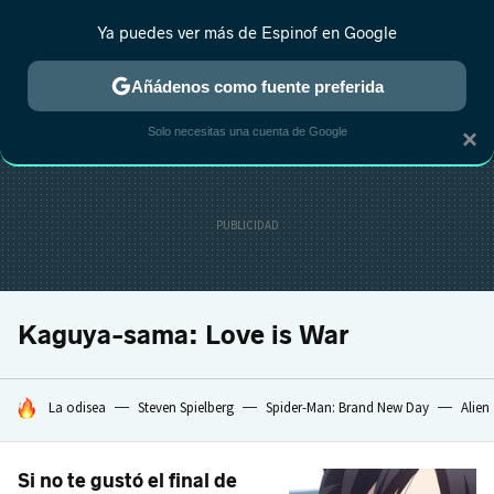
Ya puedes ver más de Espinof en Google
MENÚ
NUEVO
Añádenos como fuente preferida
CRÍTICA
ESTRENOS
REALITY
ANIME
RANKINGS CINE
RA
Solo necesitas una cuenta de Google
×
Kaguya-sama: Love is War
HOY SE HABLA DE
La odisea
Steven Spielberg
Spider-Man: Brand New Day
Alien
Si no te gustó el final de