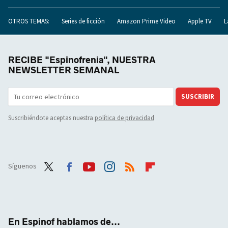
OTROS TEMAS:
Series de ficción
Amazon Prime Video
Apple TV
L
RECIBE "Espinofrenia", NUESTRA
NEWSLETTER SEMANAL
SUSCRIBIR
Suscribiéndote aceptas nuestra
política de privacidad
Síguenos
Twit
Face
Yout
Inst
RSS
Flip
ter
boo
ube
agra
boar
k
m
d
En Espinof hablamos de...