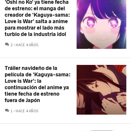
'Oshi no Ko' ya tiene fecha
de estreno: el manga del
creador de 'Kaguya-sama:
Love is War' salta a anime
para mostrar el lado más
turbio de la industria idol
COMENTARIOS
2
HACE 4 AÑOS
Tráiler navideño de la
película de 'Kaguya-sama:
Love is War': la
continuación del anime ya
tiene fecha de estreno
fuera de Japón
COMENTARIOS
1
HACE 4 AÑOS