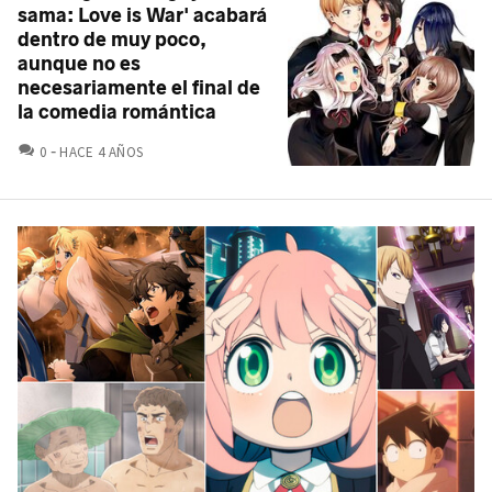
sama: Love is War' acabará
dentro de muy poco,
aunque no es
necesariamente el final de
la comedia romántica
COMENTARIOS
0
HACE 4 AÑOS