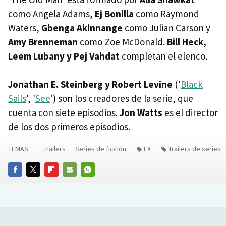
como Angela Adams,
Ej Bonilla
como Raymond
Waters,
Gbenga Akinnange
como Julian Carson y
Amy Brenneman
como Zoe McDonald.
Bill Heck,
Leem Lubany y Pej Vahdat
completan el elenco.
Jonathan E. Steinberg y Robert Levine
('
Black
Sails
', '
See
') son los creadores de la serie, que
cuenta con siete episodios.
Jon Watts
es el director
de los dos primeros episodios.
TEMAS
Trailers
Series de ficción
FX
Trailers de series
FACEBOOK
TWITTER
FLIPBOARD
E-
WHATSAPP
MAIL