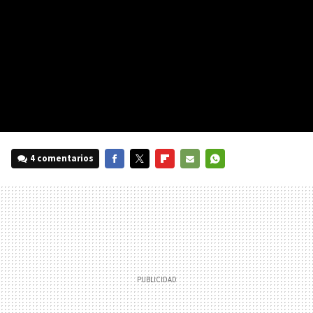
4 comentarios
FACEBOOK
TWITTER
FLIPBOARD
E-
WHATSAPP
MAIL