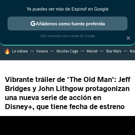
Ya puedes ver más de Espinof en Google
CRÍTICA
ESTRENOS
REALITY
ANIME
RANKINGS CINE
RA
Añádenos como fuente preferida
Solo necesitas una cuenta de Google
×
HOY SE HABLA DE
La odisea
Vaiana
Nicolas Cage
Marvel
Star Wars
Na
Vibrante tráiler de 'The Old Man': Jeff
Bridges y John Lithgow protagonizan
una nueva serie de acción en
Disney+, que tiene fecha de estreno