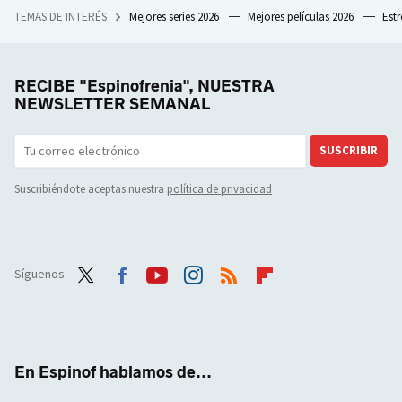
TEMAS DE INTERÉS
Mejores series 2026
Mejores películas 2026
Est
RECIBE "Espinofrenia", NUESTRA
NEWSLETTER SEMANAL
SUSCRIBIR
Suscribiéndote aceptas nuestra
política de privacidad
Síguenos
Twit
Face
Yout
Inst
RSS
Flip
ter
boo
ube
agra
boar
k
m
d
En Espinof hablamos de...