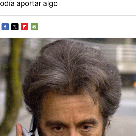
podía aportar algo
FACEBOOK
TWITTER
FLIPBOARD
E-
MAIL