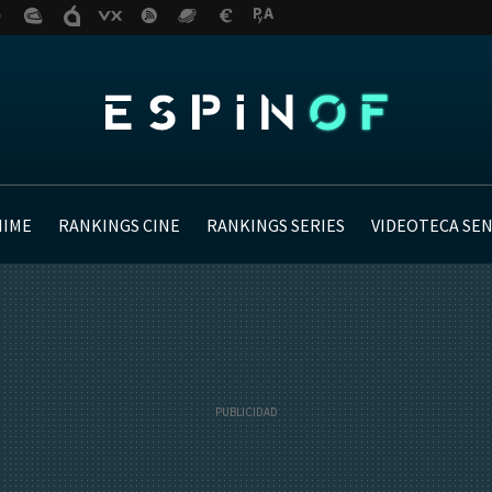
NIME
RANKINGS CINE
RANKINGS SERIES
VIDEOTECA SE