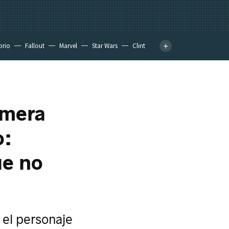
prio
Fallout
Marvel
Star Wars
Clint
imera
o:
ue no
 el personaje