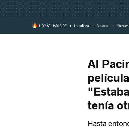
HOY SE HABLA DE
La odisea
Vaiana
Michael
Eastwood
Al Paci
películ
"Estaba
tenía o
Hasta entonc