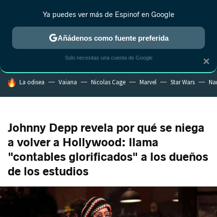
Ya puedes ver más de Espinof en Google
MENÚ
NUEVO
Añádenos como fuente preferida
CRÍTICA
ESTRENOS
REALITY
ANIME
RANKINGS CINE
RA
Solo necesitas una cuenta de Google
×
HOY SE HABLA DE
La odisea
Vaiana
Nicolas Cage
Marvel
Star Wars
Na
Johnny Depp revela por qué se niega
a volver a Hollywood: llama
"contables glorificados" a los dueños
de los estudios