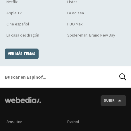
Netflix
Listas
Apple TV
La odisea
Cine español
HBO Max
La casa del dragón
Spider-man: Brand New Day
VER MÁS TEMAS
BUSCA
SUBIR
Sensacine
Espinof