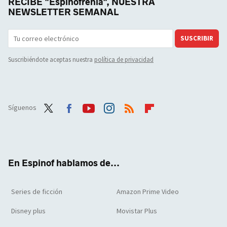
RECIBE "Espinofrenia", NUESTRA
NEWSLETTER SEMANAL
SUSCRIBIR
Suscribiéndote aceptas nuestra
política de privacidad
Síguenos
Twit
Face
Yout
Inst
RSS
Flip
ter
boo
ube
agra
boar
k
m
d
En Espinof hablamos de...
Series de ficción
Amazon Prime Video
Disney plus
Movistar Plus