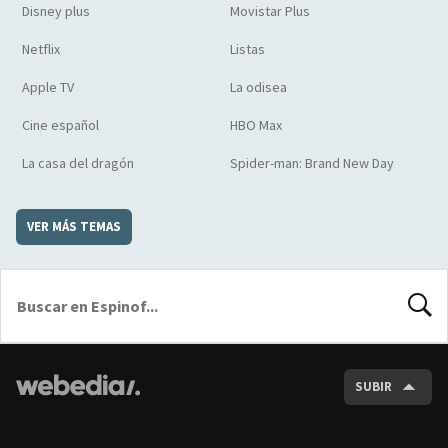
Disney plus
Movistar Plus
Netflix
Listas
Apple TV
La odisea
Cine español
HBO Max
La casa del dragón
Spider-man: Brand New Day
VER MÁS TEMAS
BUSCA
SUBIR