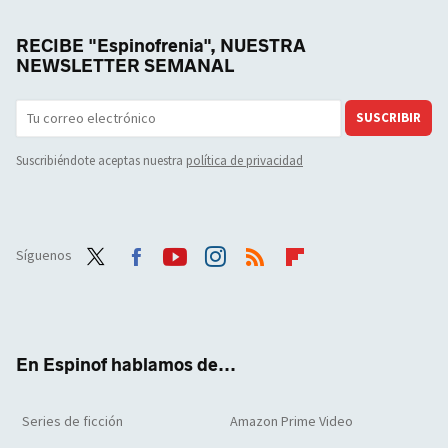
RECIBE "Espinofrenia", NUESTRA
NEWSLETTER SEMANAL
SUSCRIBIR
Suscribiéndote aceptas nuestra
política de privacidad
Síguenos
Twit
Face
Yout
Inst
RSS
Flip
ter
boo
ube
agra
boar
k
m
d
En Espinof hablamos de...
Series de ficción
Amazon Prime Video