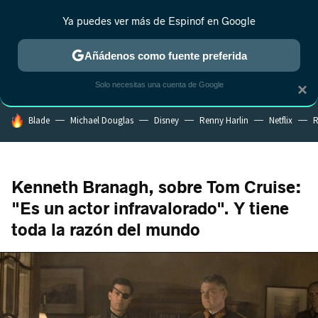
Ya puedes ver más de Espinof en Google
CRÍTICA
ESTRENOS
REALITY
ANIME
RANKINGS CINE
RA
Añádenos como fuente preferida
Solo necesitas una cuenta de Google
×
HOY SE HABLA DE
Blade
Michael Douglas
Disney
Renny Harlin
Netflix
R
Kenneth Branagh, sobre Tom Cruise:
"Es un actor infravalorado". Y tiene
toda la razón del mundo