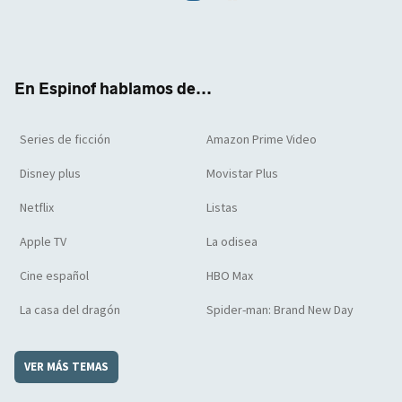
Twit
Face
Yout
Inst
RSS
Flip
ter
boo
ube
agra
boar
k
m
d
En Espinof hablamos de...
Series de ficción
Amazon Prime Video
Disney plus
Movistar Plus
Netflix
Listas
Apple TV
La odisea
Cine español
HBO Max
La casa del dragón
Spider-man: Brand New Day
VER MÁS TEMAS