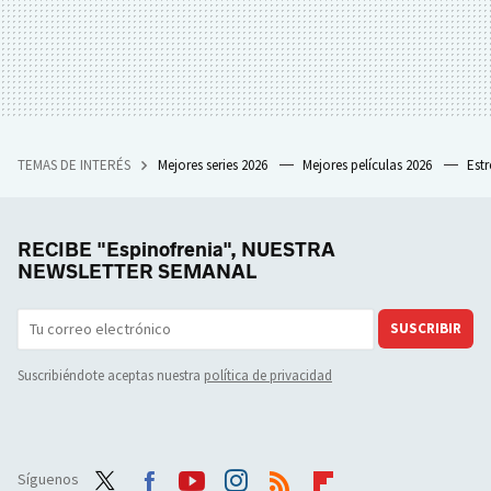
TEMAS DE INTERÉS
Mejores series 2026
Mejores películas 2026
Est
RECIBE "Espinofrenia", NUESTRA
NEWSLETTER SEMANAL
SUSCRIBIR
Suscribiéndote aceptas nuestra
política de privacidad
Síguenos