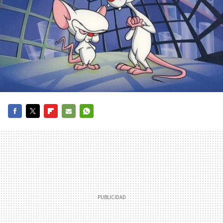
FACEBOOK
TWITTER
FLIPBOARD
E-
WHATSAPP
MAIL