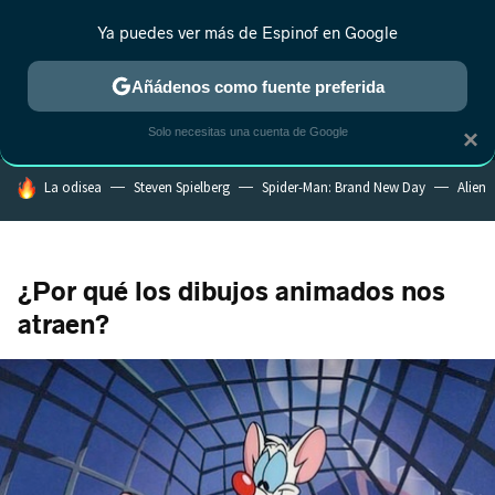
Ya puedes ver más de Espinof en Google
MENÚ
NUEVO
Añádenos como fuente preferida
CRÍTICA
ESTRENOS
REALITY
ANIME
RANKINGS CINE
RA
Solo necesitas una cuenta de Google
×
HOY SE HABLA DE
La odisea
Steven Spielberg
Spider-Man: Brand New Day
Alien
¿Por qué los dibujos animados nos
atraen?