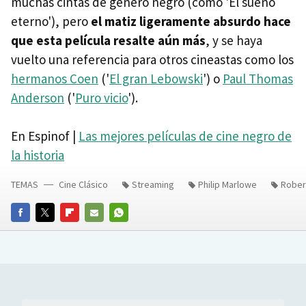
muchas cintas de género negro (como 'El sueño
eterno'), pero
el matiz ligeramente absurdo hace
que esta película resalte aún más
, y se haya
vuelto una referencia para otros cineastas como los
hermanos Coen
('
El gran Lebowski
') o
Paul Thomas
Anderson
('
Puro vicio
').
En Espinof |
Las mejores películas de cine negro de
la historia
TEMAS
Cine Clásico
Streaming
Philip Marlowe
Rober
FACEBOOK
TWITTER
FLIPBOARD
E-
WHATSAPP
MAIL