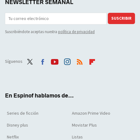
NEWSLETTER SEMANAL
SUSCRIBIR
Suscribiéndote aceptas nuestra
política de privacidad
Síguenos
Twit
Face
Yout
Inst
RSS
Flip
ter
boo
ube
agra
boar
k
m
d
En Espinof hablamos de...
Series de ficción
Amazon Prime Video
Disney plus
Movistar Plus
Netflix
Listas