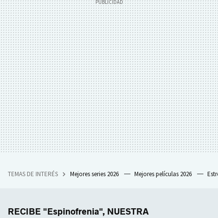
TEMAS DE INTERÉS
Mejores series 2026
Mejores películas 2026
Est
RECIBE "Espinofrenia", NUESTRA