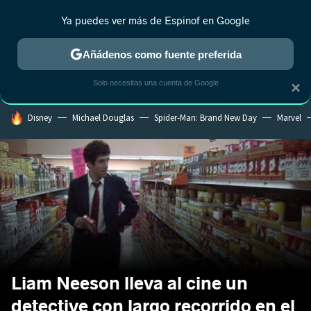
Ya puedes ver más de Espinof en Google
MENÚ
NUEVO
Añádenos como fuente preferida
CRÍTICA
ESTRENOS
REALITY
ANIME
RANKINGS CINE
RA
Solo necesitas una cuenta de Google
×
HOY SE HABLA DE
Disney
Michael Douglas
Spider-Man: Brand New Day
Marvel
Liam Neeson lleva al cine un
detective con largo recorrido en el