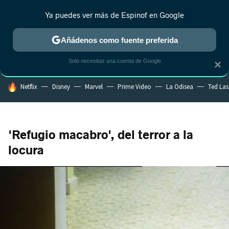
Ya puedes ver más de Espinof en Google
MENÚ
NUEVO
Añádenos como fuente preferida
CRÍTICA
ESTRENOS
REALITY
ANIME
RANKINGS CINE
RA
Solo necesitas una cuenta de Google
×
HOY SE HABLA DE
Netflix
Disney
Marvel
Prime Video
La Odisea
Ted La
'Refugio macabro', del terror a la
locura