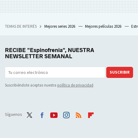
TEMAS DE INTERÉS
Mejores series 2026
Mejores películas 2026
Est
RECIBE "Espinofrenia", NUESTRA
NEWSLETTER SEMANAL
SUSCRIBIR
Suscribiéndote aceptas nuestra
política de privacidad
Síguenos
Twit
Face
Yout
Inst
RSS
Flip
ter
boo
ube
agra
boar