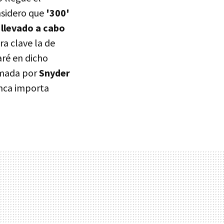
nsidero que
'300'
 llevado a cabo
ra clave la de
aré en dicho
irmada por
Snyder
unca importa