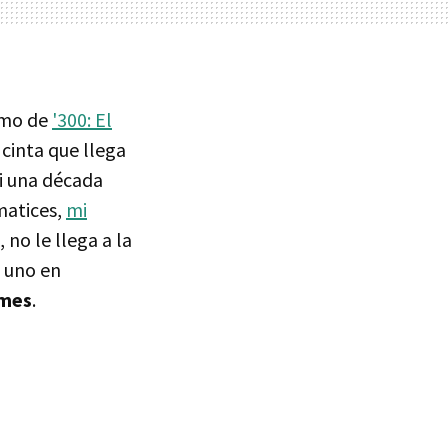
smo de
'300: El
 cinta que llega
si una década
matices,
mi
no le llega a la
a uno en
lmes
.