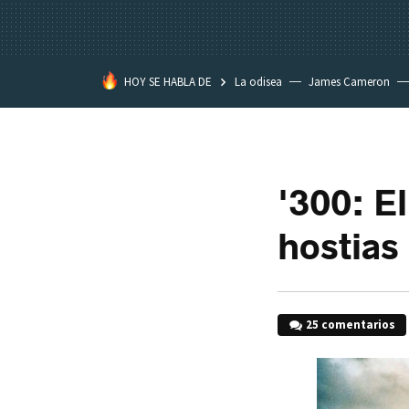
HOY SE HABLA DE
La odisea
James Cameron
Tom Cruise
La Momia
'300: El
hostias
25 comentarios