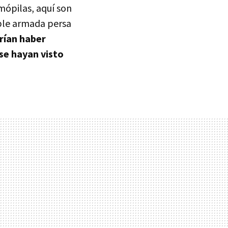
mópilas, aquí son
ble armada persa
rían haber
 se hayan visto