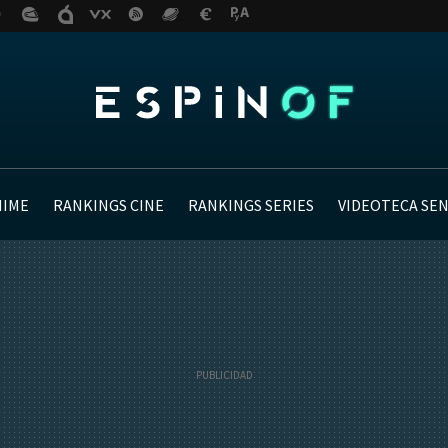
NIME
RANKINGS CINE
RANKINGS SERIES
VIDEOTECA SE