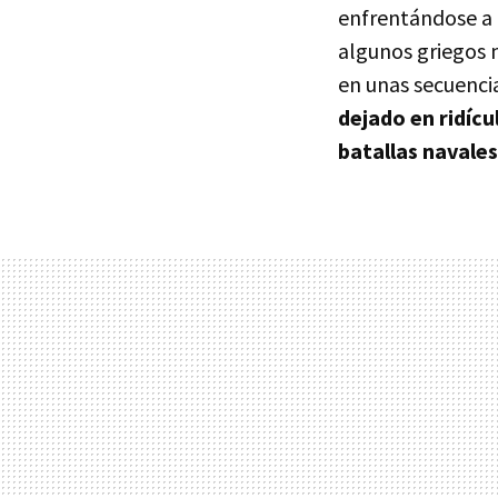
enfrentándose a l
algunos griegos 
en unas secuenc
dejado en ridícu
batallas navales