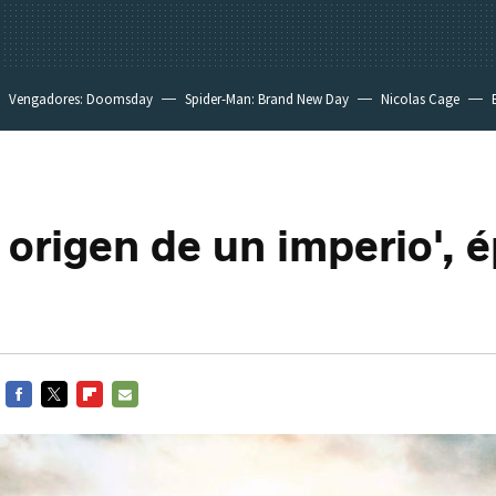
Vengadores: Doomsday
Spider-Man: Brand New Day
Nicolas Cage
 origen de un imperio', é
FACEBOOK
TWITTER
FLIPBOARD
E-
MAIL