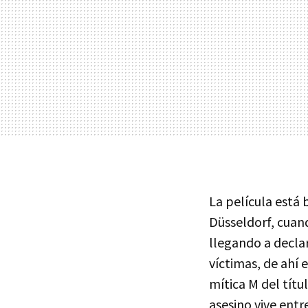
La película está 
Düsseldorf, cua
llegando a declar
víctimas, de ahí
mítica M del títu
asesino vive entr