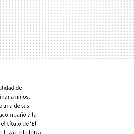
alidad de
inar a niños,
e una de sus
a acompañó a la
el título de ‘El
tileza de la letra