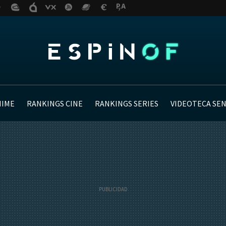
NIME
RANKINGS CINE
RANKINGS SERIES
VIDEOTECA SE