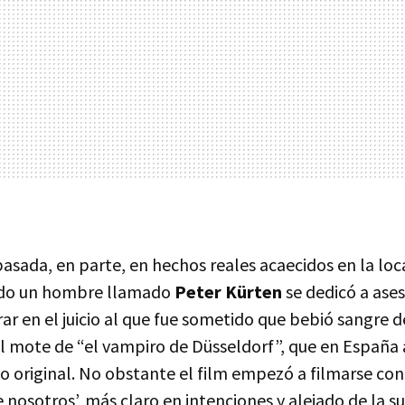
basada, en parte, en hechos reales acaecidos en la loc
ndo un hombre llamado
Peter Kürten
se dedicó a ases
ar en el juicio al que fue sometido que bebió sangre d
 el mote de “el vampiro de Düsseldorf”, que en Españ
lo original. No obstante el film empezó a filmarse con 
e nosotros’, más claro en intenciones y alejado de la su