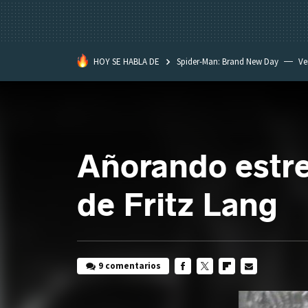
HOY SE HABLA DE
Spider-Man: Brand New Day
Ve
Black Lagoon
David Lynch
Añorando estre
de Fritz Lang
9 comentarios
FACEBOOK
TWITTER
FLIPBOARD
E-
MAIL