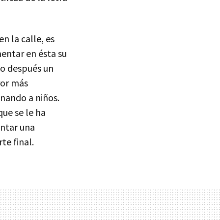
en la calle, es
entar en ésta su
co después un
ror más
inando a niños.
que se le ha
entar una
te final.