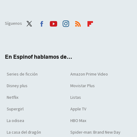
Síguenos
Twit
Face
Yout
Inst
RSS
Flip
ter
boo
ube
agra
boar
k
m
d
En Espinof hablamos de...
Series de ficción
Amazon Prime Video
Disney plus
Movistar Plus
Netflix
Listas
Supergirl
Apple TV
La odisea
HBO Max
La casa del dragón
Spider-man: Brand New Day