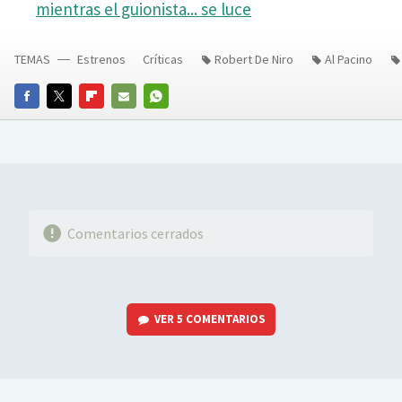
mientras el guionista... se luce
TEMAS
Estrenos
Críticas
Robert De Niro
Al Pacino
FACEBOOK
TWITTER
FLIPBOARD
E-
WHATSAPP
MAIL
Comentarios cerrados
VER
5 COMENTARIOS