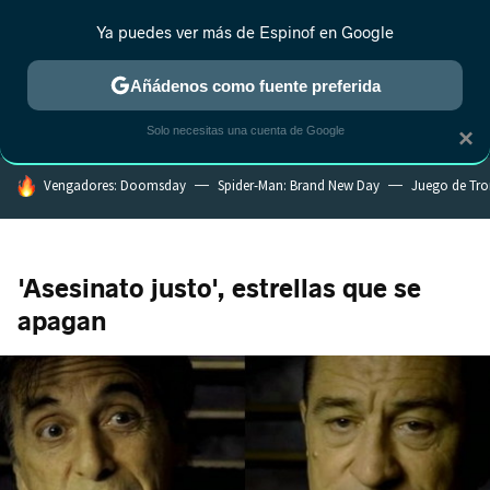
Ya puedes ver más de Espinof en Google
CRÍTICA
ESTRENOS
REALITY
ANIME
RANKINGS CINE
RA
Añádenos como fuente preferida
Solo necesitas una cuenta de Google
×
HOY SE HABLA DE
Vengadores: Doomsday
Spider-Man: Brand New Day
Juego de Tr
'Asesinato justo', estrellas que se
apagan