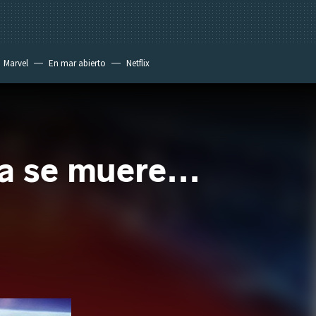
Marvel
En mar abierto
Netflix
ra se muere...