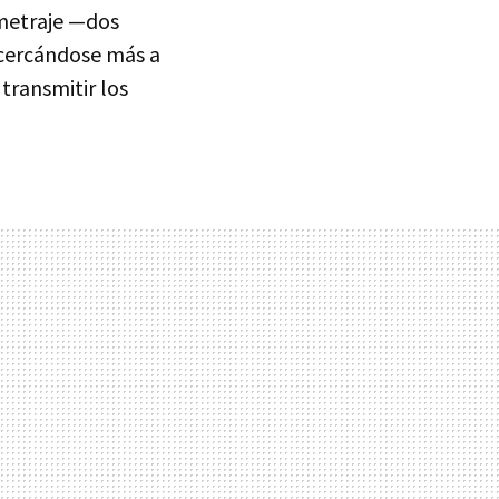
metraje —dos
acercándose más a
transmitir los