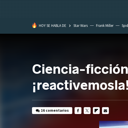
HOY SE HABLA DE
Star Wars
Frank Miller
Spi
Ciencia-ficción:
¡reactivemosla
16 comentarios
FACEBOOK
TWITTER
FLIPBOARD
E-
MAIL