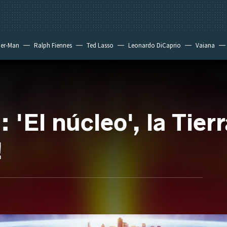
der-Man
Ralph Fiennes
Ted Lasso
Leonardo DiCaprio
Vaiana
 'El núcleo', la Tier
!