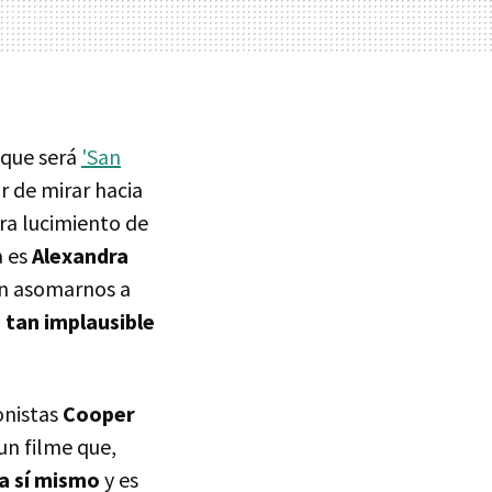
 que será
'San
r de mirar hacia
ara lucimiento de
a es
Alexandra
ión asomarnos a
 tan implausible
onistas
Cooper
un filme que,
a sí mismo
y es