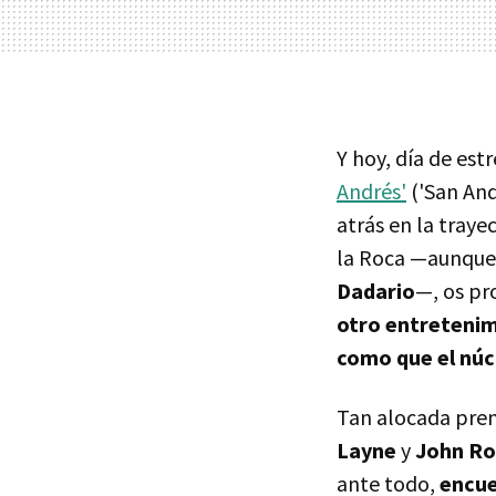
Y hoy, día de es
Andrés'
('San And
atrás en la traye
la Roca —aunque 
Dadario
—, os p
otro entretenim
como que el núc
Tan alocada premi
Layne
y
John Ro
ante todo,
encue