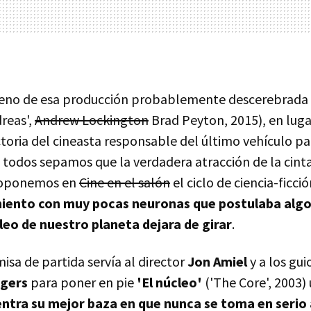
treno de esa producción probablemente descerebrada
reas',
Andrew Lockington
Brad Peyton, 2015), en luga
ctoria del cineasta responsable del último vehículo p
todos sepamos que la verdadera atracción de la cint
roponemos en
Cine en el salón
el ciclo de ciencia-ficc
iento con muy pocas neuronas que postulaba algo
leo de nuestro planeta dejara de girar
.
sa de partida servía al director
Jon Amiel
y a los gui
gers
para poner en pie
'El núcleo'
('The Core', 2003) 
ntra su mejor baza en que nunca se toma en serio 