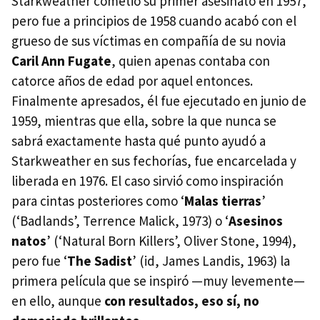
Starkweather cometió su primer asesinato en 1957,
pero fue a principios de 1958 cuando acabó con el
grueso de sus víctimas en compañía de su novia
Caril Ann Fugate
, quien apenas contaba con
catorce años de edad por aquel entonces.
Finalmente apresados, él fue ejecutado en junio de
1959, mientras que ella, sobre la que nunca se
sabrá exactamente hasta qué punto ayudó a
Starkweather en sus fechorías, fue encarcelada y
liberada en 1976. El caso sirvió como inspiración
para cintas posteriores como ‘
Malas tierras
’
(‘Badlands’, Terrence Malick, 1973) o ‘
Asesinos
natos
’ (‘Natural Born Killers’, Oliver Stone, 1994),
pero fue ‘
The Sadist
’ (id, James Landis, 1963) la
primera película que se inspiró —muy levemente—
en ello, aunque
con resultados, eso sí, no