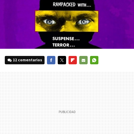
12 comentarios
FACEBOOK
TWITTER
FLIPBOARD
E-
WHATSAPP
MAIL