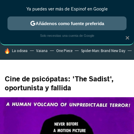
Ya puedes ver más de Espinof en Google
MENÚ
NUEVO
Añádenos como fuente preferida
CRÍTICA
ESTRENOS
REALITY
ANIME
RANKINGS CINE
RA
Solo necesitas una cuenta de Google
×
HOY SE HABLA DE
La odisea
Vaiana
One Piece
Spider-Man: Brand New Day
Cine de psicópatas: 'The Sadist',
oportunista y fallida