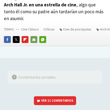
Arch Hall Jr. en una estrella de cine
, algo que
tanto él como su padre aún tardarían un poco más
en asumir.
TEMAS
Cine Clásico
Críticas
Cine de psicópatas
Arch Ha
FACEBOOK
TWITTER
FLIPBOARD
E-
WHATSAPP
MAIL
Comentarios cerrados
VER
11 COMENTARIOS