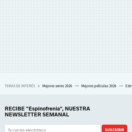
TEMAS DE INTERÉS
Mejores series 2026
Mejores películas 2026
Est
RECIBE "Espinofrenia", NUESTRA
NEWSLETTER SEMANAL
SUSCRIBIR