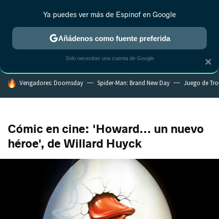
Ya puedes ver más de Espinof en Google
CRÍTICA
ESTRENOS
REALITY
ANIME
RANKINGS CINE
RA
Añádenos como fuente preferida
Solo necesitas una cuenta de Google
×
HOY SE HABLA DE
Vengadores: Doomsday
Spider-Man: Brand New Day
Juego de Tr
Cómic en cine: 'Howard... un nuevo
héroe', de Willard Huyck