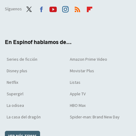
Síguenos
Twit
Face
Yout
Inst
RSS
Flip
ter
boo
ube
agra
boar
k
m
d
En Espinof hablamos de...
Series de ficción
Amazon Prime Video
Disney plus
Movistar Plus
Netflix
Listas
Supergirl
Apple TV
La odisea
HBO Max
La casa del dragón
Spider-man: Brand New Day