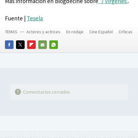
Más información en Blogdecine sobre
'7 vírgenes'
.
Fuente |
Tesela
TEMAS
Actores y actrices
En rodaje
Cine Español
Críticas
FACEBOOK
TWITTER
FLIPBOARD
E-
WHATSAPP
MAIL
Comentarios cerrados