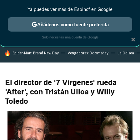
Ya puedes ver más de Espinof en Google
MENÚ
NUEVO
Añádenos como fuente preferida
CRÍTICA
ESTRENOS
REALITY
ANIME
RANKINGS CINE
RA
Solo necesitas una cuenta de Google
×
HOY SE HABLA DE
Spider-Man: Brand New Day
Vengadores: Doomsday
La Odisea
El director de '7 Vírgenes' rueda
'After', con Tristán Ulloa y Willy
Toledo