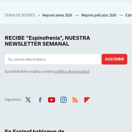
TEMAS DE INTERÉS
Mejores series 2026
Mejores películas 2026
Est
RECIBE "Espinofrenia", NUESTRA
NEWSLETTER SEMANAL
SUSCRIBIR
Suscribiéndote aceptas nuestra
política de privacidad
Síguenos
Twit
Face
Yout
Inst
RSS
Flip
ter
boo
ube
agra
boar
k
m
d
En Espinof hablamos de...