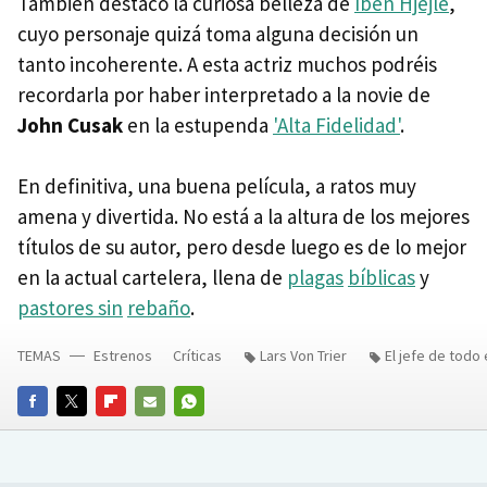
También destaco la curiosa belleza de
Iben Hjejle
,
cuyo personaje quizá toma alguna decisión un
tanto incoherente. A esta actriz muchos podréis
recordarla por haber interpretado a la novie de
John Cusak
en la estupenda
'Alta Fidelidad'
.
En definitiva, una buena película, a ratos muy
amena y divertida. No está a la altura de los mejores
títulos de su autor, pero desde luego es de lo mejor
en la actual cartelera, llena de
plagas
bíblicas
y
pastores sin
rebaño
.
TEMAS
Estrenos
Críticas
Lars Von Trier
El jefe de todo
FACEBOOK
TWITTER
FLIPBOARD
E-
WHATSAPP
MAIL