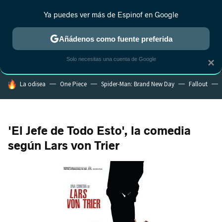
Ya puedes ver más de Espinof en Google
MENÚ
NUEVO
Añádenos como fuente preferida
CRÍTICA
ESTRENOS
REALITY
ANIME
RANKINGS CINE
RA
Solo necesitas una cuenta de Google
×
HOY SE HABLA DE
La odisea
One Piece
Spider-Man: Brand New Day
Fallout
'El Jefe de Todo Esto', la comedia
según Lars von Trier