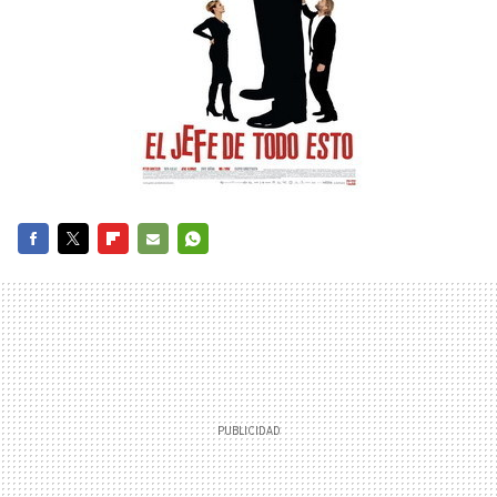
FACEBOOK
TWITTER
FLIPBOARD
E-
WHATSAPP
MAIL