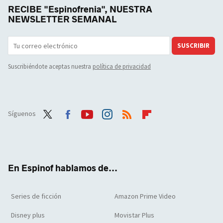
RECIBE "Espinofrenia", NUESTRA
NEWSLETTER SEMANAL
SUSCRIBIR
Suscribiéndote aceptas nuestra
política de privacidad
Síguenos
Twit
Face
Yout
Inst
RSS
Flip
ter
boo
ube
agra
boar
k
m
d
En Espinof hablamos de...
Series de ficción
Amazon Prime Video
Disney plus
Movistar Plus