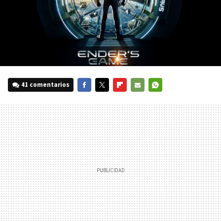
41 comentarios
FACEBOOK
TWITTER
FLIPBOARD
E-
WHATSAPP
MAIL