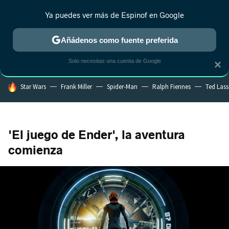
Ya puedes ver más de Espinof en Google
CRÍTICA
ESTRENOS
REALITY
ANIME
RANKINGS CINE
RA
Añádenos como fuente preferida
Solo necesitas una cuenta de Google
×
HOY SE HABLA DE
Star Wars
Frank Miller
Spider-Man
Ralph Fiennes
Ted Las
'El juego de Ender', la aventura
comienza