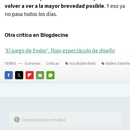
volver a ver a la mayor brevedad posible
. Y eso ya
no pasa todos los días.
Otra crítica en Blogdecine
'El juego de Ender', flojo espectáculo de diseño
TEMAS
Estrenos
Críticas
Asa Butterfield
Hailee Steinfe
FACEBOOK
TWITTER
FLIPBOARD
E-
WHATSAPP
MAIL
Comentarios cerrados