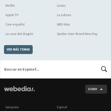
Netflix
Listas
Apple TV
La odisea
Cine español
HBO Max
La casa del dragón
Spider-man: Brand New Day
VER MÁS TEMAS
BUSCA
SUBIR
Sensacine
Espinof