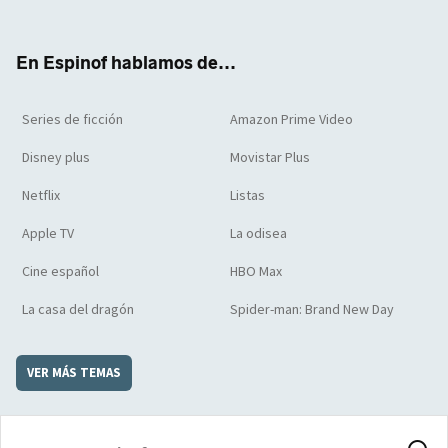
ter
boo
ube
agra
boar
k
m
d
En Espinof hablamos de...
Series de ficción
Amazon Prime Video
Disney plus
Movistar Plus
Netflix
Listas
Apple TV
La odisea
Cine español
HBO Max
La casa del dragón
Spider-man: Brand New Day
VER MÁS TEMAS