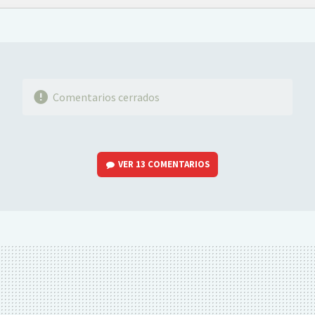
FACEBOOK
TWITTER
FLIPBOARD
E-
WHATSAPP
MAIL
Comentarios cerrados
VER
13 COMENTARIOS