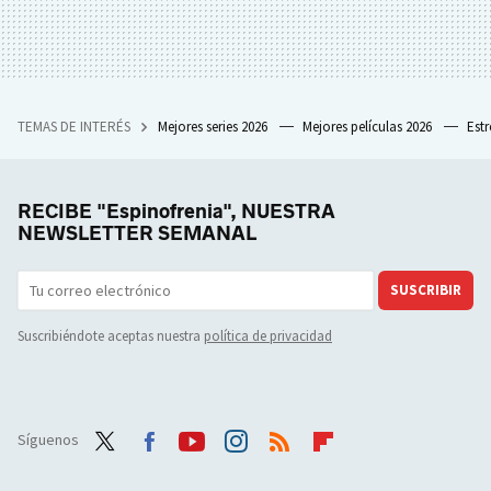
TEMAS DE INTERÉS
Mejores series 2026
Mejores películas 2026
Est
RECIBE "Espinofrenia", NUESTRA
NEWSLETTER SEMANAL
SUSCRIBIR
Suscribiéndote aceptas nuestra
política de privacidad
Síguenos
Twit
Face
Yout
Inst
RSS
Flip