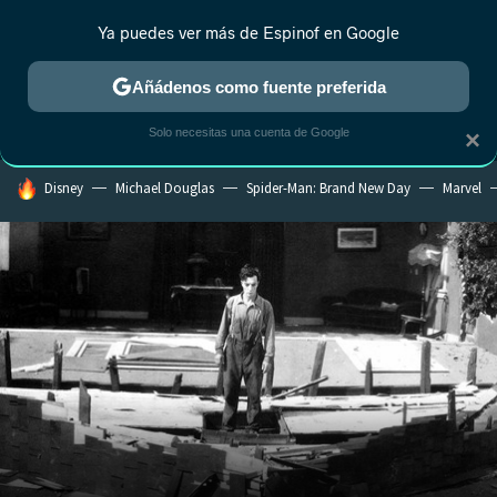
Ya puedes ver más de Espinof en Google
MENÚ
NUEVO
Añádenos como fuente preferida
CRÍTICA
ESTRENOS
REALITY
ANIME
RANKINGS CINE
RA
Solo necesitas una cuenta de Google
×
HOY SE HABLA DE
Disney
Michael Douglas
Spider-Man: Brand New Day
Marvel