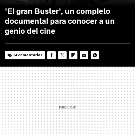
'El gran Buster', un completo
documental para conocer a un
genio del cine
14 comentarios
FACEBOOK
TWITTER
FLIPBOARD
E-
WHATSAPP
MAIL