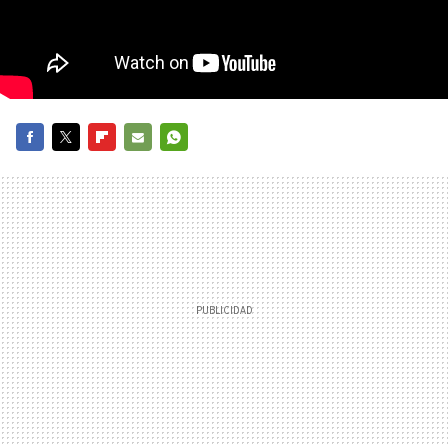
FACEBOOK
TWITTER
FLIPBOARD
E-
WHATSAPP
MAIL