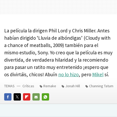
La película la dirigen Phil Lord y Chris Miller. Antes
habían dirigido ‘Lluvia de albóndigas’ (Cloudy with
a chance of meatballs, 2009) también para el
mismo estudio, Sony. Yo creo que la película es muy
divertida, de verdadera hilaridad y la recomiendo
para pasar un ratito muy entretenido ¡espero que
os divirtáis, chicos! Abuín
no lo hizo
, pero
Mikel
sí.
TEMAS
Críticas
Remake
Jonah Hill
Channing Tatum
FACEBOOK
TWITTER
FLIPBOARD
E-
WHATSAPP
MAIL