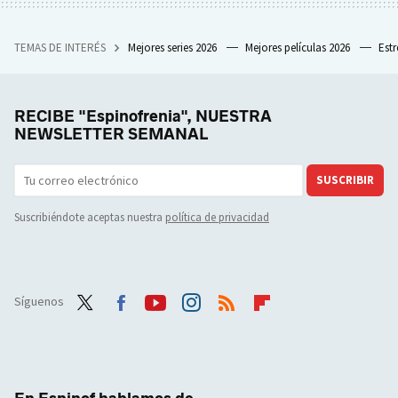
TEMAS DE INTERÉS
Mejores series 2026
Mejores películas 2026
Est
RECIBE "Espinofrenia", NUESTRA
NEWSLETTER SEMANAL
SUSCRIBIR
Suscribiéndote aceptas nuestra
política de privacidad
Síguenos
Twit
Face
Yout
Inst
RSS
Flip
ter
boo
ube
agra
boar
k
m
d