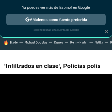
Ya puedes ver más de Espinof en Google
MENÚ
NUEVO
Añádenos como fuente preferida
CRÍTICA
ESTRENOS
REALITY
ANIME
RANKINGS CINE
RA
Solo necesitas una cuenta de Google
×
HOY SE HABLA DE
Blade
Michael Douglas
Disney
Renny Harlin
Netflix
R
'Infiltrados en clase', Policías polis