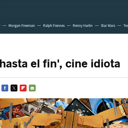
y
Morgan Freeman
Ralph Fiennes
Renny Harlin
Star Wars
Te
 New Day
hasta el fin', cine idiota
FACEBOOK
TWITTER
FLIPBOARD
E-
MAIL