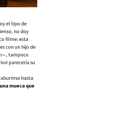
y el tipo de
pienso, no doy
o filme: esta
s con un hijo de
ión—, tampoco
iori parecería su
aburrirse hasta
r una mueca que