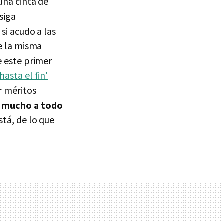
una cinta de
siga
 si acudo a las
e la misma
e este primer
hasta el fin'
r méritos
n mucho a todo
tá, de lo que