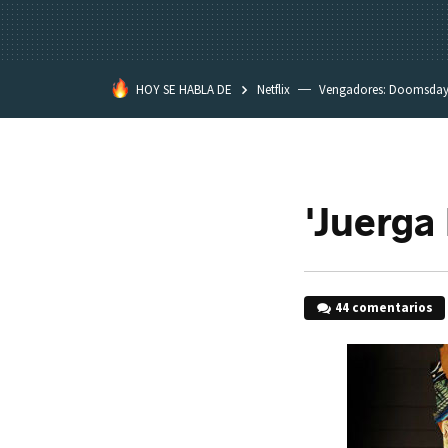
HOY SE HABLA DE
Netflix
Vengadores: Doomsda
Classroom
Spider-Man: Brand
'Juerga 
44 comentarios