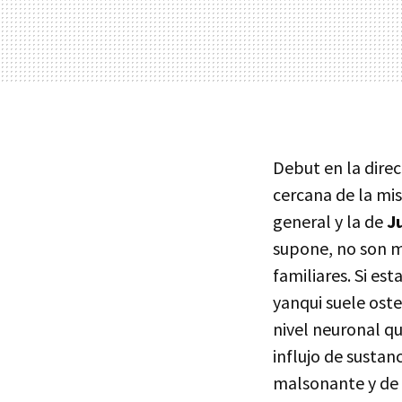
Debut en la dire
cercana de la mi
general y la de
J
supone, no son m
familiares. Si es
yanqui suele oste
nivel neuronal q
influjo de sustan
malsonante y de 