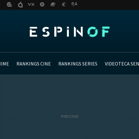
NIME
RANKINGS CINE
RANKINGS SERIES
VIDEOTECA SE