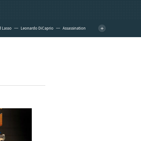
d Lasso
Leonardo DiCaprio
Assassination