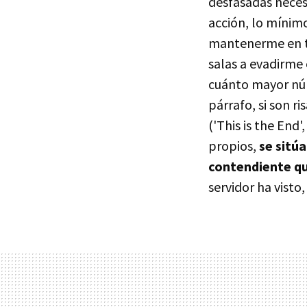
desfasadas necesi
acción, lo mínim
mantenerme en te
salas a evadirme
cuánto mayor núm
párrafo, si son r
('This is the End
propios,
se sitú
contendiente qu
servidor ha visto