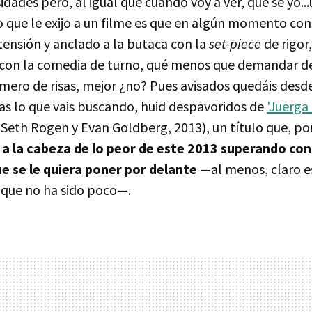
dades pero, al igual que cuando voy a ver, qué sé yo...
o que le exijo a un filme es que en algún momento con
nsión y anclado a la butaca con la
set-piece
de rigor,
 con la comedia de turno, qué menos que demandar d
ero de risas, mejor ¿no? Pues avisados quedáis desd
isas lo que vais buscando, huid despavoridos de
'Juerga 
', Seth Rogen y Evan Goldberg, 2013), un título que, po
a a la cabeza de lo peor de este 2013 superando co
e se le quiera poner por delante
—al menos, claro es
, que no ha sido poco—.