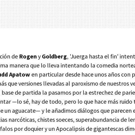
cción de
Rogen
y
Goldberg
, 'Juerga hasta el fin' inten
sma manera que lo lleva intentando la comedia nort
udd Apatow
en particular desde hace unos años con p
ás que versiones llevadas al paroxismo de nuestros v
ta base de partida la pasamos por la estrechez de parie
ntar —lo sé, hay de todo, pero lo que hace más ruido
ue un aguacate— y le añadimos diálogos que parecen es
cias narcóticas, chistes soeces, superabundancia de le
falos por doquier y un Apocalipsis de gigantescas dim