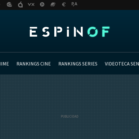
NIME
RANKINGS CINE
RANKINGS SERIES
VIDEOTECA SE