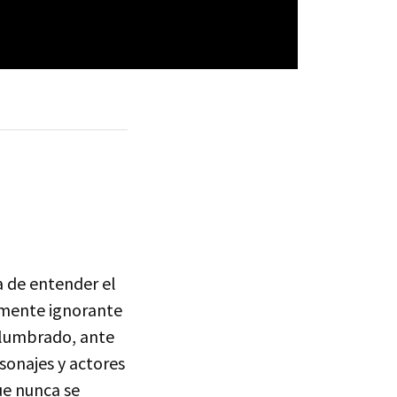
a de entender el
samente ignorante
eslumbrado, ante
sonajes y actores
ue nunca se