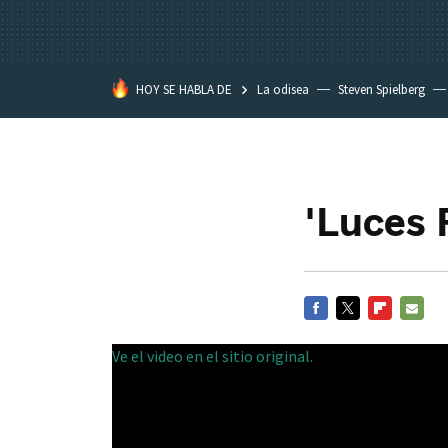
HOY SE HABLA DE
La odisea
Steven Spielberg
Kimetsu no Yaiba
'Luces R
FACEBOOK
TWITTER
FLIPBOARD
E-
Ve el video en el sitio original.
MAIL