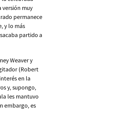
na versión muy
acrado permanece
, y lo más
 sacaba partido a
rney Weaver y
gitador (Robert
interés en la
ros y, supongo,
cula les mantuvo
sin embargo, es