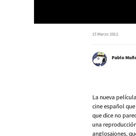
15 Marzo 2012
Pablo Muñ
La nueva películ
cine español que
que dice no pare
una reproducción
anglosajones, qu