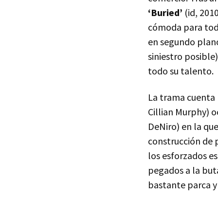
‘Buried’
(id, 201
cómoda para todo
en segundo plano 
siniestro posibl
todo su talento.
La trama cuenta 
Cillian Murphy) 
DeNiro) en la que
construcción de p
los esforzados es
pegados a la buta
bastante parca y