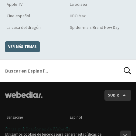
Apple TV
La odisea
Cine español
HBO Max
La casa del dragón
Spider-man: Brand New Day
VER MÁS TEMAS
BUSCA
SUBIR
Sensacine
Espinof
Otras publicaciones de Webedia
Utilizamos cookies de terceros para generar estadísticas de