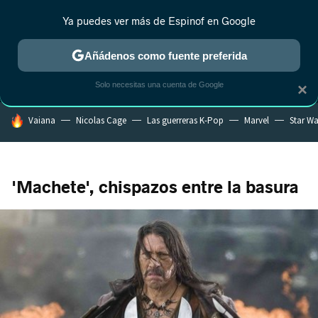
Ya puedes ver más de Espinof en Google
MENÚ
NUEVO
Añádenos como fuente preferida
CRÍTICA
ESTRENOS
REALITY
ANIME
RANKINGS CINE
RA
Solo necesitas una cuenta de Google
×
HOY SE HABLA DE
Vaiana
Nicolas Cage
Las guerreras K-Pop
Marvel
Star Wa
'Machete', chispazos entre la basura