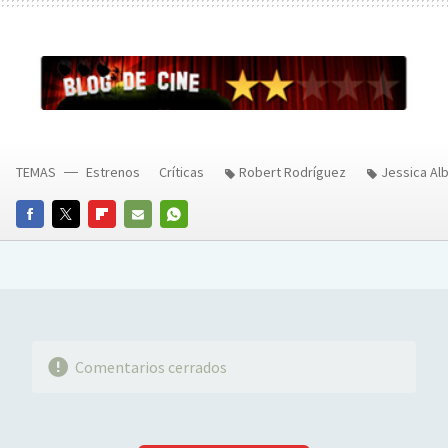
TEMAS
Estrenos
Críticas
Robert Rodríguez
Jessica Al
FACEBOOK
TWITTER
FLIPBOARD
E-
WHATSAPP
MAIL
Comentarios cerrados