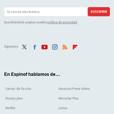
SUSCRIBIR
Suscribiéndote aceptas nuestra
política de privacidad
Síguenos
Twit
Face
Yout
Inst
RSS
Flip
ter
boo
ube
agra
boar
k
m
d
En Espinof hablamos de...
Series de ficción
Amazon Prime Video
Disney plus
Movistar Plus
Netflix
Listas