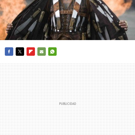
FACEBOOK
TWITTER
FLIPBOARD
E-
WHATSAPP
MAIL