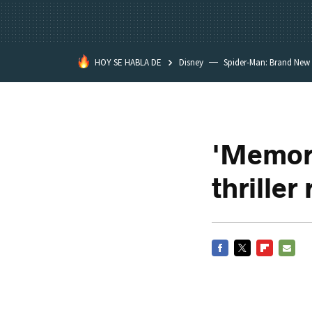
HOY SE HABLA DE
Disney
Spider-Man: Brand New
'Memori
thriller 
FACEBOOK
TWITTER
FLIPBOARD
E-
MAIL