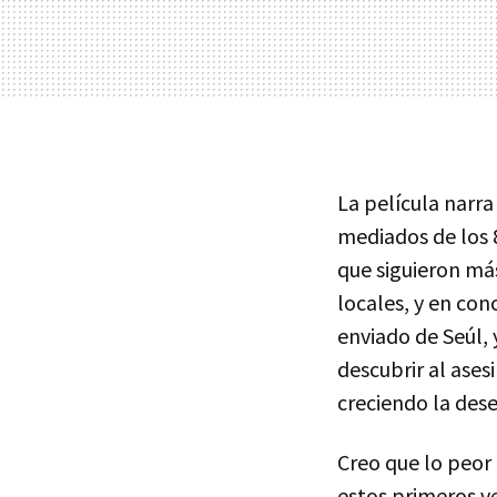
La película narra
mediados de los 8
que siguieron má
locales, y en con
enviado de Seúl, 
descubrir al ases
creciendo la dese
Creo que lo peor d
estos primeros v