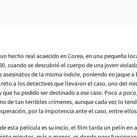
 un hecho real acaecido en Corea, en una pequeña loca
0, cuando se descubrió el cuerpo de una joven violada
s asesinatos de la misma índole, poniendo en jaque a 
creto a los detectives que llevaron el caso, uno del mi
y que ha pedido ser destinado a ese caso. Poco a poco
ino de tan terribles crímenes, aunque cada vez lo tendr
speración, por la impotencia ante el caso, entre ellos
e esta película es su inicio, el film tarda un pelín en a
einte minutos, más o menos, es donde peor funcionan 