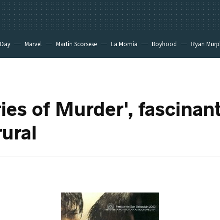
 Day
Marvel
Martin Scorsese
La Momia
Boyhood
Ryan Murp
es of Murder', fascinan
rural