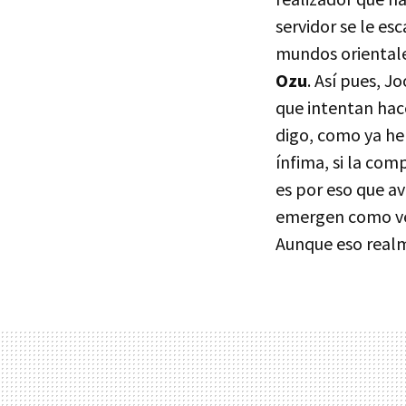
servidor se le e
mundos orientale
Ozu
. Así pues, 
que intentan hace
digo, como ya he 
ínfima, si la com
es por eso que av
emergen como ver
Aunque eso realm