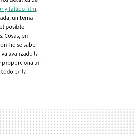
r y fallido film
,
asada, un tema
el posible
. Cosas, en
oon-ho se sabe
n va avanzado la
e proporciona un
todo en la