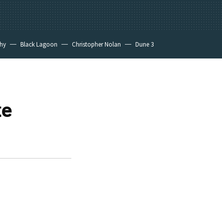
hy
Black Lagoon
Christopher Nolan
Dune 3
te