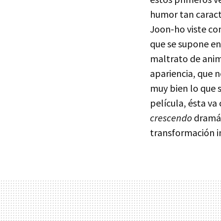
humor tan caracte
Joon-ho viste con
que se supone en
maltrato de anima
apariencia, que 
muy bien lo que 
película, ésta v
crescendo
dramát
transformación in