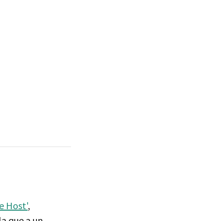
e Host'
,
la que a un