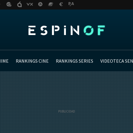
NIME
RANKINGS CINE
RANKINGS SERIES
VIDEOTECA SE