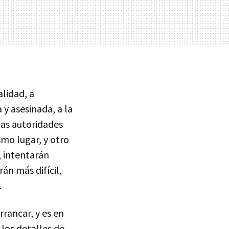
lidad, a
 y asesinada, a la
las autoridades
smo lugar, y otro
, intentarán
án más difícil,
.
rrancar, y es en
los detalles de