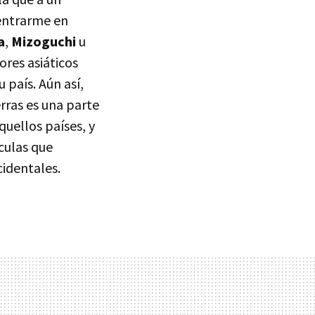
entrarme en
a
,
Mizoguchi
u
ores asiáticos
 país. Aún así,
erras es una parte
uellos países, y
ículas que
identales.