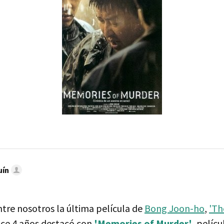
uín
ntre nosotros la última película de
Bong Joon-ho
,
'Th
ace 4 años destacó con
'Memories of Murder'
, pelícu