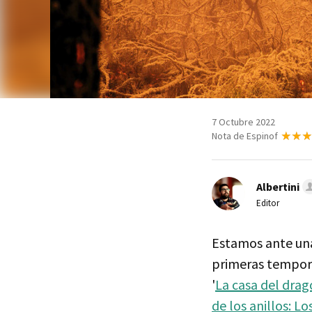
7 Octubre 2022
Nota de Espinof
Albertini
Editor
Estamos ante unas
primeras tempor
'
La casa del dra
de los anillos: Lo