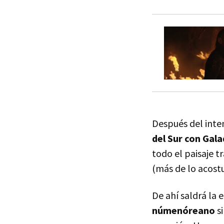
Después del inten
del Sur con Gala
todo el paisaje t
(más de lo acost
De ahí saldrá la 
númenóreano
si