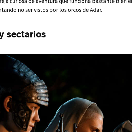
reja curiosa de aventura que funciona bastante bien e
ntando no ser vistos por los orcos de Adar.
y sectarios