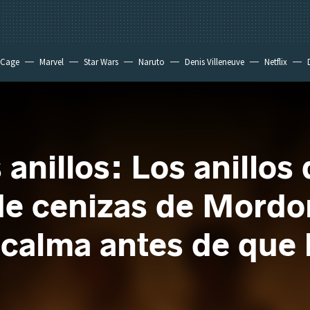
 Cage
Marvel
Star Wars
Naruto
Denis Villeneuve
Netflix
 anillos: Los anillos
 de cenizas de Mordo
calma antes de que l