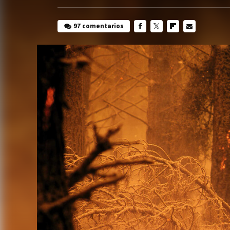
97 comentarios
FACEBOOK
TWITTER
FLIPBOARD
E-
MAIL