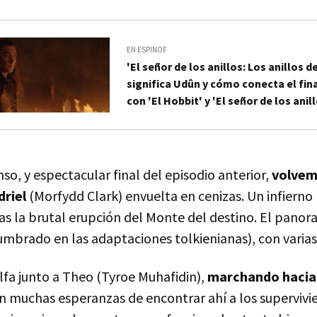
EN ESPINOF
'El señor de los anillos: Los anillos d
significa Udûn y cómo conecta el fina
con 'El Hobbit' y 'El señor de los anil
so, y espectacular final del episodio anterior,
volvemo
driel
(Morfydd Clark) envuelta en cenizas. Un infierno
ras la brutal erupción del Monte del destino. El pano
umbrado en las adaptaciones tolkienianas), con varias
elfa junto a Theo (Tyroe Muhafidin),
marchando hacia
n muchas esperanzas de encontrar ahí a los supervivie