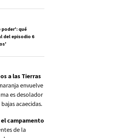
e poder': qué
l del episodio 6
los'
s a las Tierras
 naranja envuelve
rama es desolador
 bajas acaecidas.
 el campamento
ntes de la