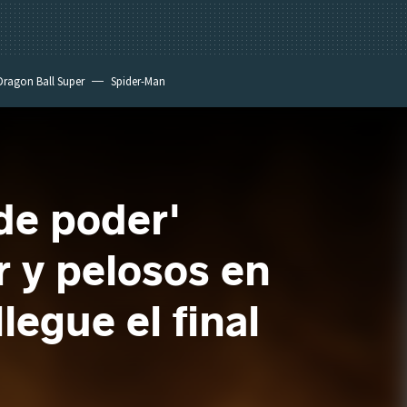
Dragon Ball Super
Spider-Man
 de poder'
r y pelosos en
legue el final