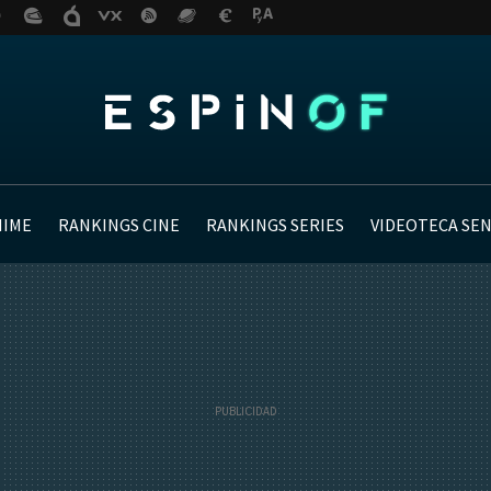
NIME
RANKINGS CINE
RANKINGS SERIES
VIDEOTECA SE