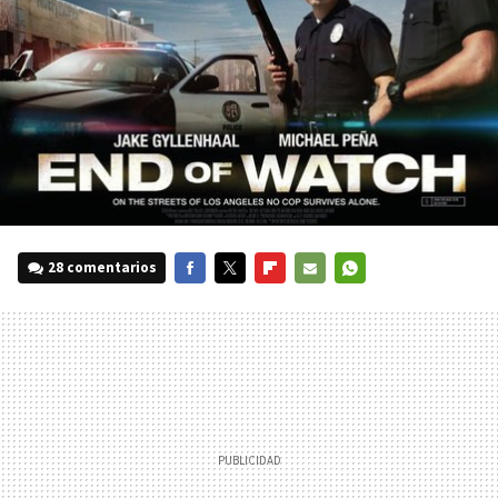
28 comentarios
FACEBOOK
TWITTER
FLIPBOARD
E-
WHATSAPP
MAIL