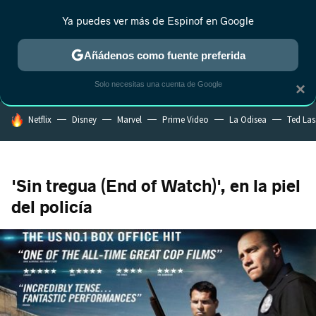
Ya puedes ver más de Espinof en Google
MENÚ
NUEVO
Añádenos como fuente preferida
CRÍTICA
ESTRENOS
REALITY
ANIME
RANKINGS CINE
RA
Solo necesitas una cuenta de Google
×
HOY SE HABLA DE
Netflix
Disney
Marvel
Prime Video
La Odisea
Ted La
'Sin tregua (End of Watch)', en la piel
del policía