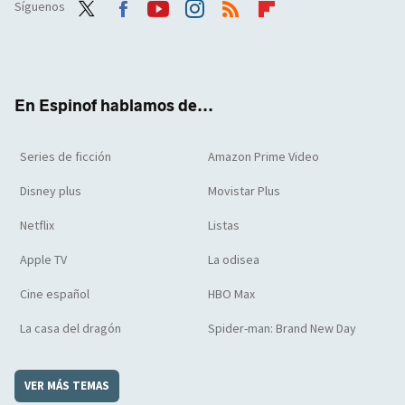
Síguenos
Twit
Face
Yout
Inst
RSS
Flip
ter
boo
ube
agra
boar
k
m
d
En Espinof hablamos de...
Series de ficción
Amazon Prime Video
Disney plus
Movistar Plus
Netflix
Listas
Apple TV
La odisea
Cine español
HBO Max
La casa del dragón
Spider-man: Brand New Day
VER MÁS TEMAS