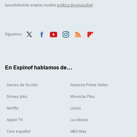
Suscribiéndote aceptas nuestra
política de privacidad
Síguenos
Twit
Face
Yout
Inst
RSS
Flip
ter
boo
ube
agra
boar
k
m
d
En Espinof hablamos de...
Series de ficción
Amazon Prime Video
Disney plus
Movistar Plus
Netflix
Listas
Apple TV
La odisea
Cine español
HBO Max