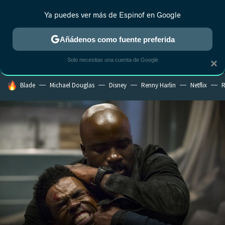
Ya puedes ver más de Espinof en Google
MENÚ
NUEVO
Añádenos como fuente preferida
CRÍTICA
ESTRENOS
REALITY
ANIME
RANKINGS CINE
RA
Solo necesitas una cuenta de Google
×
HOY SE HABLA DE
Blade
Michael Douglas
Disney
Renny Harlin
Netflix
R