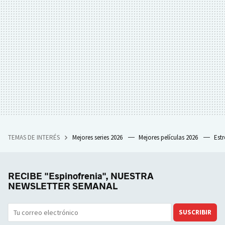
TEMAS DE INTERÉS
Mejores series 2026
Mejores películas 2026
Est
RECIBE "Espinofrenia", NUESTRA
NEWSLETTER SEMANAL
SUSCRIBIR