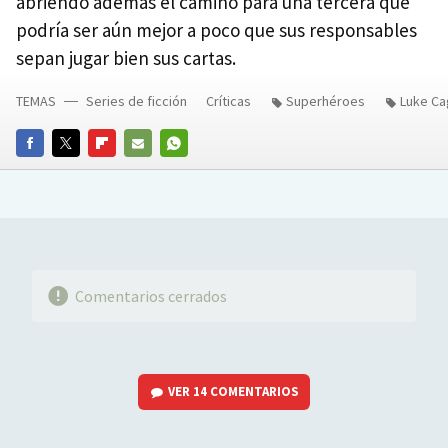
abriendo además el camino para una tercera que
podría ser aún mejor a poco que sus responsables
sepan jugar bien sus cartas.
TEMAS
Series de ficción
Críticas
Superhéroes
Luke C
FACEBOOK
TWITTER
FLIPBOARD
E-
WHATSAPP
MAIL
Comentarios cerrados
VER
14 COMENTARIOS