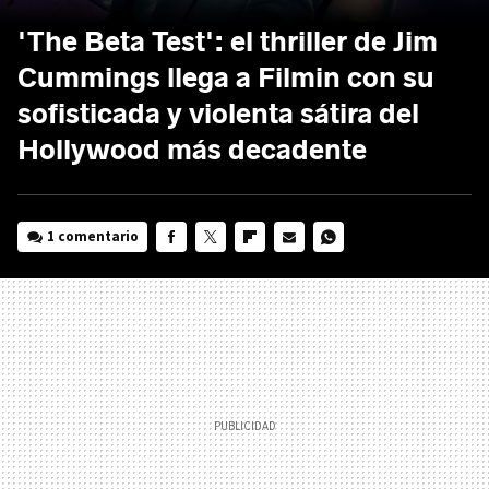
'The Beta Test': el thriller de Jim
Cummings llega a Filmin con su
sofisticada y violenta sátira del
Hollywood más decadente
1 comentario
FACEBOOK
TWITTER
FLIPBOARD
E-
WHATSAPP
MAIL