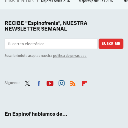
TEMAS DE INTERÉS
Mejores series 2026
Mejores películas 2026
Est
RECIBE "Espinofrenia", NUESTRA
NEWSLETTER SEMANAL
SUSCRIBIR
Suscribiéndote aceptas nuestra
política de privacidad
Síguenos
Twit
Face
Yout
Inst
RSS
Flip
ter
boo
ube
agra
boar
k
m
d
En Espinof hablamos de...