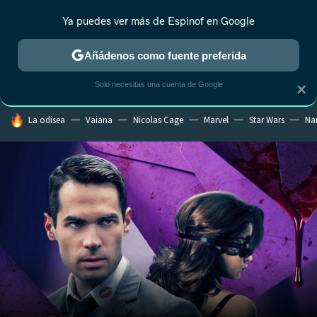
Ya puedes ver más de Espinof en Google
CRÍTICA
ESTRENOS
REALITY
ANIME
RANKINGS CINE
RA
Añádenos como fuente preferida
Solo necesitas una cuenta de Google
×
HOY SE HABLA DE
La odisea
Vaiana
Nicolas Cage
Marvel
Star Wars
Na