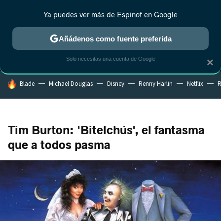
Ya puedes ver más de Espinof en Google
MENÚ
NUEVO
Añádenos como fuente preferida
CRÍTICA
ESTRENOS
REALITY
ANIME
RANKINGS CINE
RA
Solo necesitas una cuenta de Google
×
HOY SE HABLA DE
Blade
Michael Douglas
Disney
Renny Harlin
Netflix
R
Tim Burton: 'Bitelchús', el fantasma
que a todos pasma