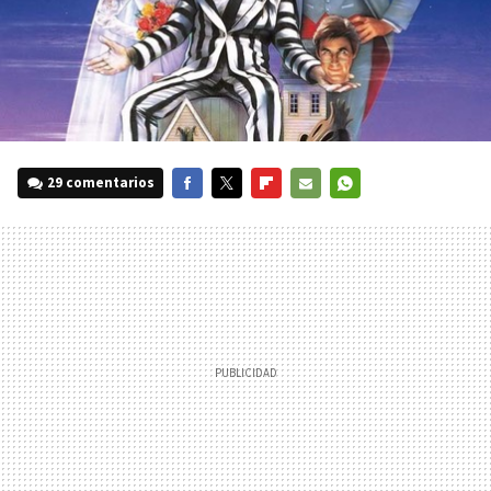
29 comentarios
FACEBOOK
TWITTER
FLIPBOARD
E-
WHATSAPP
MAIL