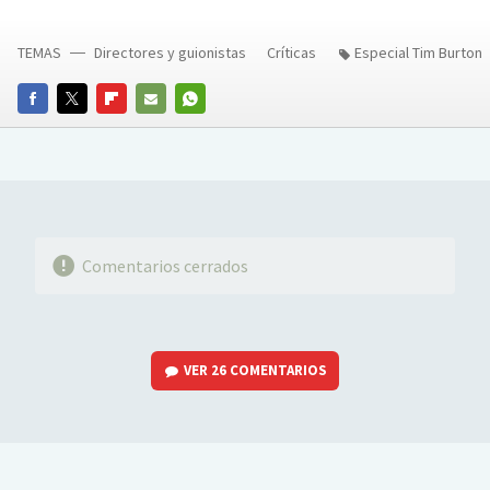
TEMAS
Directores y guionistas
Críticas
Especial Tim Burton
FACEBOOK
TWITTER
FLIPBOARD
E-
WHATSAPP
MAIL
Comentarios cerrados
VER
26 COMENTARIOS