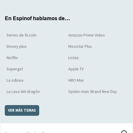
ter
boo
ube
agra
boar
k
m
d
En Espinof hablamos de...
Series de ficción
Amazon Prime Video
Disney plus
Movistar Plus
Netflix
Listas
Supergirl
Apple TV
La odisea
HBO Max
La casa del dragón
Spider-man: Brand New Day
VER MÁS TEMAS