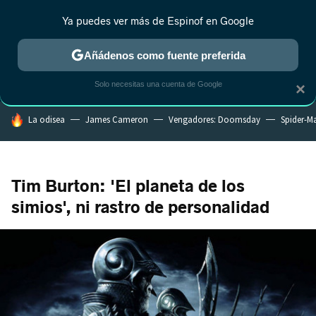
Ya puedes ver más de Espinof en Google
CRÍTICA
ESTRENOS
REALITY
ANIME
RANKINGS CINE
RA
Añádenos como fuente preferida
Solo necesitas una cuenta de Google
×
HOY SE HABLA DE
La odisea
James Cameron
Vengadores: Doomsday
Spider-M
Tim Burton: 'El planeta de los
simios', ni rastro de personalidad