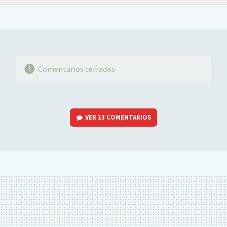
FACEBOOK
TWITTER
FLIPBOARD
E-
WHATSAPP
MAIL
Comentarios cerrados
VER
13 COMENTARIOS