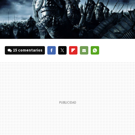
15 comentarios
FACEBOOK
TWITTER
FLIPBOARD
E-
WHATSAPP
MAIL