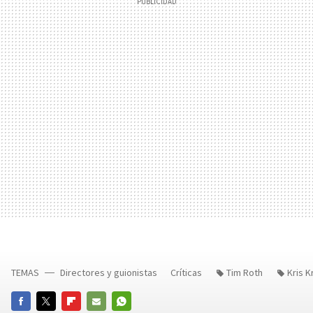
TEMAS
Directores y guionistas
Críticas
Tim Roth
Kris K