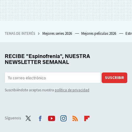
TEMAS DE INTERÉS
Mejores series 2026
Mejores películas 2026
Est
RECIBE "Espinofrenia", NUESTRA
NEWSLETTER SEMANAL
SUSCRIBIR
Suscribiéndote aceptas nuestra
política de privacidad
Síguenos
Twit
Face
Yout
Inst
RSS
Flip