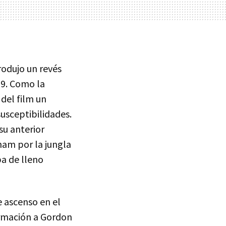
rodujo un revés
29. Como la
 del film un
susceptibilidades.
su anterior
tnam por la jungla
ba de lleno
 ascenso en el
rmación a Gordon