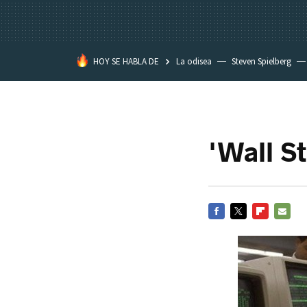
HOY SE HABLA DE
La odisea
Steven Spielberg
Kimetsu no Yaiba
'Wall S
FACEBOOK
TWITTER
FLIPBOARD
E-
MAIL