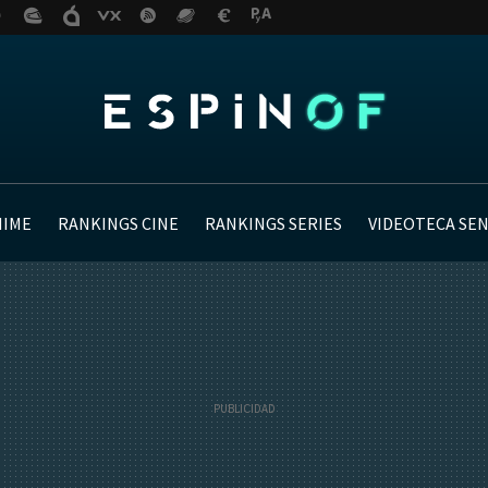
NIME
RANKINGS CINE
RANKINGS SERIES
VIDEOTECA SE