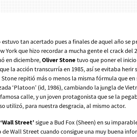
 estuvo tan acertado pues a finales de aquel año se p
ew York que hizo recordar a mucha gente el crack del 
enó en diciembre,
Oliver Stone
tuvo que poner el inicio
que la acción transcurría en 1985, así se evitaba herir 
o Stone repitió más o menos la misma fórmula que en 
izada ‘Platoon’ (id, 1986), cambiando la jungla de Vie
 famosa calle, y un joven protagonista que se la pega
uso utilizó, para nuestra desgracia, al mismo actor.
e
‘Wall Street’
sigue a Bud Fox (Sheen) en su imparable
 de Wall Street cuando consigue una muy buena info