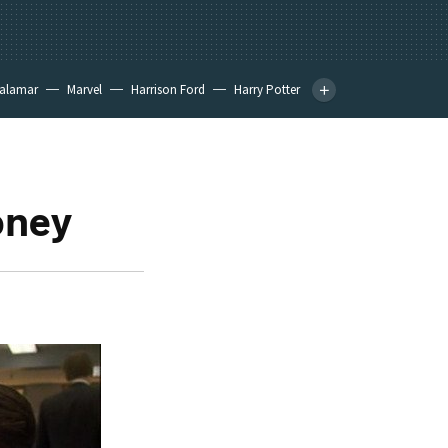
calamar
Marvel
Harrison Ford
Harry Potter
oney