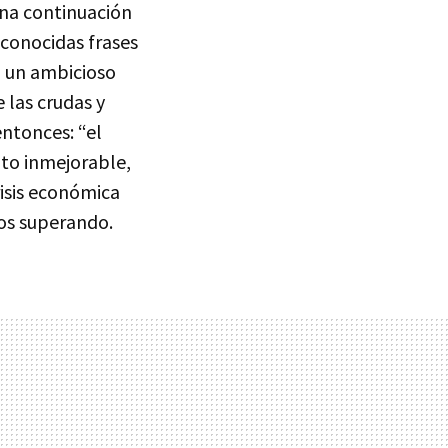
una continuación
 conocidas frases
 un ambicioso
 las crudas y
ntonces: “el
nto inmejorable,
isis económica
os superando.