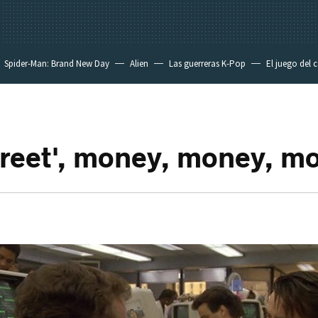
Spider-Man: Brand New Day
Alien
Las guerreras K-Pop
El juego del 
treet', money, money, m