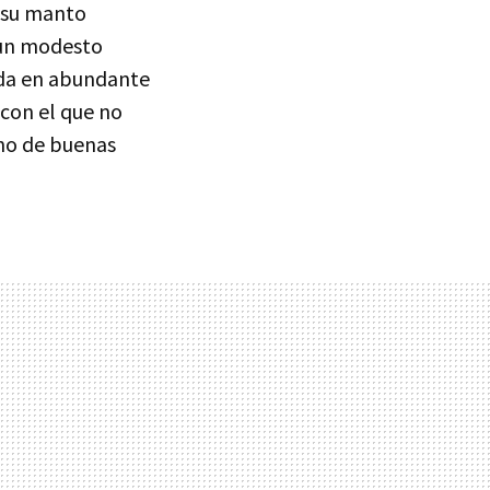
o su manto
 un modesto
ada en abundante
con el que no
eno de buenas