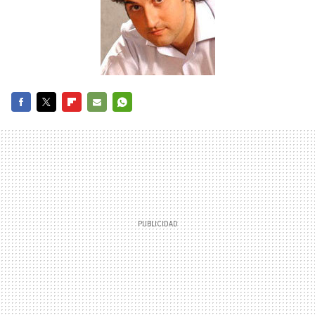
FACEBOOK
TWITTER
FLIPBOARD
E-
WHATSAPP
MAIL