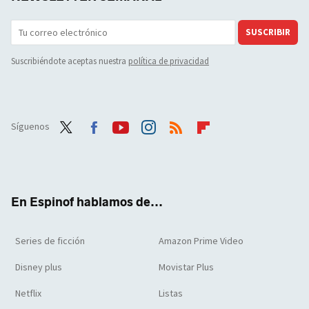
SUSCRIBIR
Suscribiéndote aceptas nuestra
política de privacidad
Síguenos
Twit
Face
Yout
Inst
RSS
Flip
ter
boo
ube
agra
boar
k
m
d
En Espinof hablamos de...
Series de ficción
Amazon Prime Video
Disney plus
Movistar Plus
Netflix
Listas