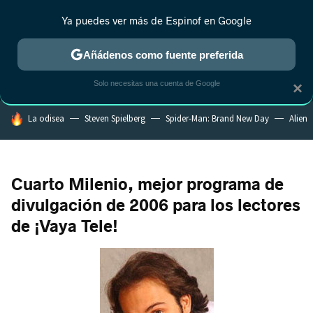
Ya puedes ver más de Espinof en Google
MENÚ
NUEVO
Añádenos como fuente preferida
CRÍTICA
ESTRENOS
REALITY
ANIME
RANKINGS CINE
RA
Solo necesitas una cuenta de Google
×
HOY SE HABLA DE
La odisea
Steven Spielberg
Spider-Man: Brand New Day
Alien
Cuarto Milenio, mejor programa de
divulgación de 2006 para los lectores
de ¡Vaya Tele!