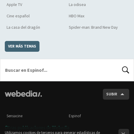
Apple TV
La odisea
Cine español
HBO Max
La casa del dragón
Spider-man: Brand New Day
VER MÁS TEMAS
BUSCA
SUBIR
Sensacine
Espinof
Otras publicaciones de Webedia
Utilizamos cookies de terceros para generar estadísticas de