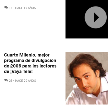
COMENTARIOS
13
HACE 19 AÑOS
Cuarto Milenio, mejor
programa de divulgación
de 2006 para los lectores
de ¡Vaya Tele!
COMENTARIOS
28
HACE 20 AÑOS