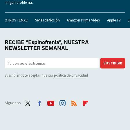
ningún problema...
OTROS TEMAS:
Series de ficción
Amazon Prime Video
Apple TV
L
RECIBE "Espinofrenia", NUESTRA
NEWSLETTER SEMANAL
SUSCRIBIR
Suscribiéndote aceptas nuestra
política de privacidad
Síguenos
Twit
Face
Yout
Inst
RSS
Flip
ter
boo
ube
agra
boar