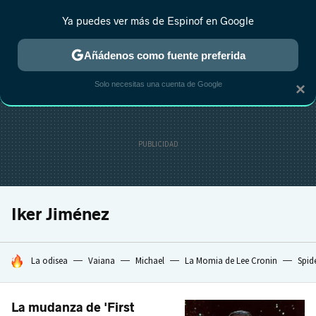
Ya puedes ver más de Espinof en Google
CRÍTICA
ESTRENOS
REALITY
ANIME
RANKINGS CINE
RA
Añádenos como fuente preferida
Solo necesitas una cuenta de Google
×
Iker Jiménez
HOY SE HABLA DE
La odisea
Vaiana
Michael
La Momia de Lee Cronin
Spid
La mudanza de 'First