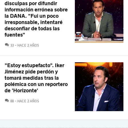
disculpas por difundir
información errónea sobre
la DANA. "Fui un poco
irresponsable, intentaré
desconfiar de todas las
fuentes"
COMENTARIOS
33
HACE 2 AÑOS
"Estoy estupefacto". Iker
Jiménez pide perdón y
tomará medidas tras la
polémica con un reportero
de 'Horizonte'
COMENTARIOS
88
HACE 2 AÑOS