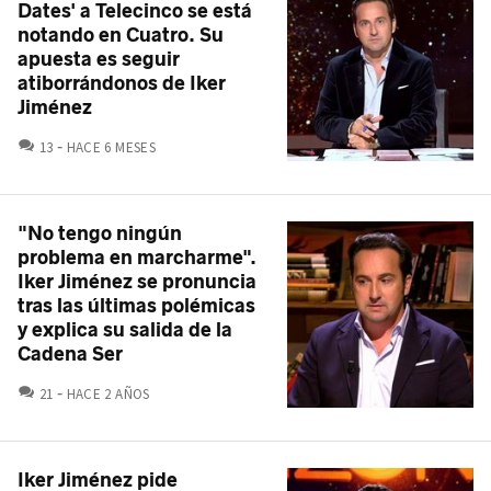
Dates' a Telecinco se está
notando en Cuatro. Su
apuesta es seguir
atiborrándonos de Iker
Jiménez
COMENTARIOS
13
HACE 6 MESES
"No tengo ningún
problema en marcharme".
Iker Jiménez se pronuncia
tras las últimas polémicas
y explica su salida de la
Cadena Ser
COMENTARIOS
21
HACE 2 AÑOS
Iker Jiménez pide