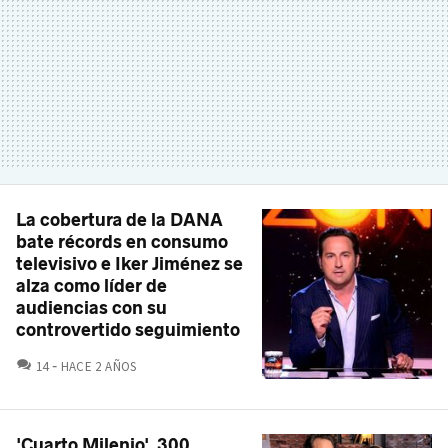
La cobertura de la DANA
bate récords en consumo
televisivo e Iker Jiménez se
alza como líder de
audiencias con su
controvertido seguimiento
COMENTARIOS
14
HACE 2 AÑOS
'Cuarto Milenio', 300