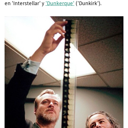
en 'Interstellar' y
'Dunkerque'
('Dunkirk').