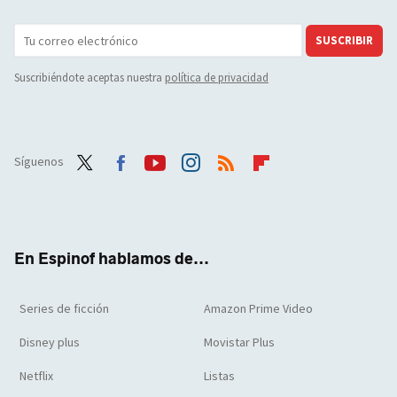
SUSCRIBIR
Suscribiéndote aceptas nuestra
política de privacidad
Síguenos
Twit
Face
Yout
Inst
RSS
Flip
ter
boo
ube
agra
boar
k
m
d
En Espinof hablamos de...
Series de ficción
Amazon Prime Video
Disney plus
Movistar Plus
Netflix
Listas