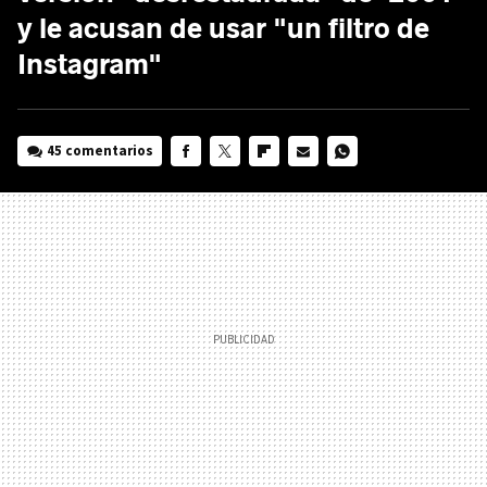
y le acusan de usar "un filtro de
Instagram"
45 comentarios
FACEBOOK
TWITTER
FLIPBOARD
E-
WHATSAPP
MAIL