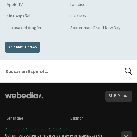
Apple TV
La odisea
Cine español
HBO Max
La casa del dragón
Spider-man: Brand New Day
VER MÁS TEMAS
BUSCA
SUBIR
Sensacine
Espinof
Otras publicaciones de Webedia
Utilizamos cookies de terceros para generar estadísticas de