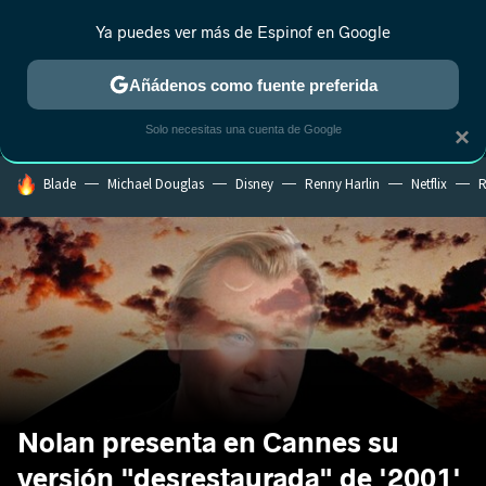
Ya puedes ver más de Espinof en Google
MENÚ
NUEVO
Añádenos como fuente preferida
CRÍTICA
ESTRENOS
REALITY
ANIME
RANKINGS CINE
RA
Solo necesitas una cuenta de Google
×
HOY SE HABLA DE
Blade
Michael Douglas
Disney
Renny Harlin
Netflix
R
Nolan presenta en Cannes su
versión "desrestaurada" de '2001'