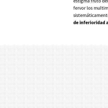
estigma fruto de
fervor los multi
sistemáticamente
de inferioridad 