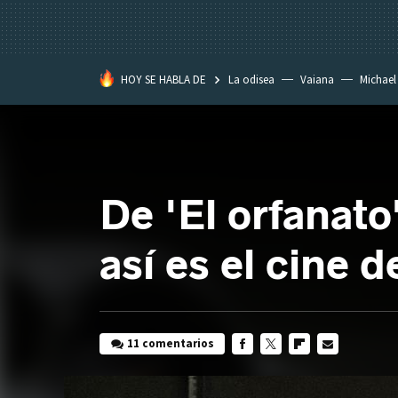
HOY SE HABLA DE
La odisea
Vaiana
Michael
Eastwood
De 'El orfanato'
así es el cine 
11 comentarios
FACEBOOK
TWITTER
FLIPBOARD
E-
MAIL