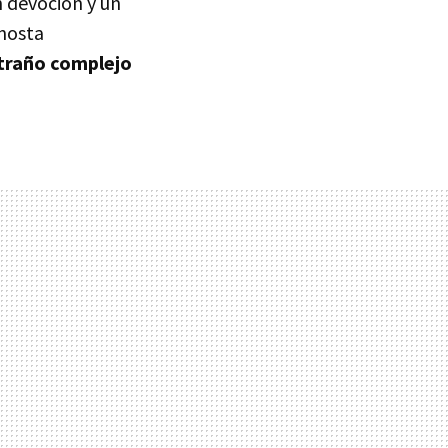
 devoción y un
enosta
traño complejo