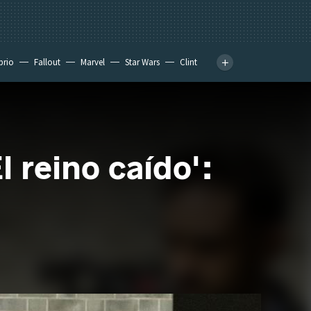
prio
Fallout
Marvel
Star Wars
Clint
l reino caído':