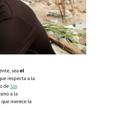
ente, sea
el
que respecta a la
to de
'Un
ino a la
 que merece la