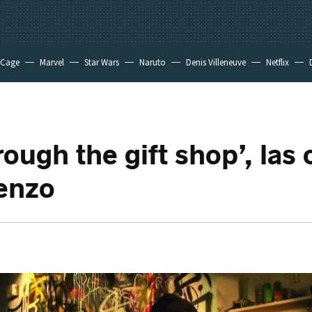
 Cage
Marvel
Star Wars
Naruto
Denis Villeneuve
Netflix
rough the gift shop’, las 
enzo