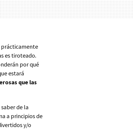
o prácticamente
s es tiroteado.
ponderán por qué
que estará
erosas que las
 saber de la
ma a principios de
ivertidos y/o