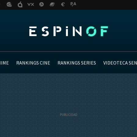
NIME
RANKINGS CINE
RANKINGS SERIES
VIDEOTECA SE