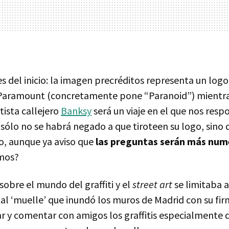
s del inicio: la imagen precréditos representa un log
a Paramount (concretamente pone “Paranoid”) mientra
tista callejero
Banksy
será un viaje en el que nos res
sólo no se habrá negado a que tiroteen su logo, sino 
o, aunque ya aviso que
las preguntas serán más num
mos?
obre el mundo del graffiti y el
street art
se limitaba a
tal ‘muelle’ que inundó los muros de Madrid con su fir
ar y comentar con amigos los graffitis especialmente d