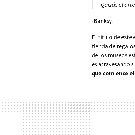
Quizás el art
-Banksy.
El título de est
tienda de regalos
de los museos es
es atravesando s
que comience el 