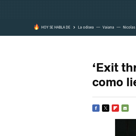
HOY SE HABLA DE
La odisea
Vaiana
Nicolas
‘Exit th
como li
FACEBOOK
TWITTER
FLIPBOARD
E-
MAIL