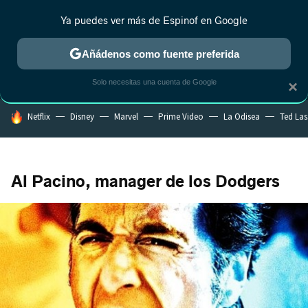
Ya puedes ver más de Espinof en Google
MENÚ
NUEVO
Añádenos como fuente preferida
CRÍTICA
ESTRENOS
REALITY
ANIME
RANKINGS CINE
RA
Solo necesitas una cuenta de Google
×
HOY SE HABLA DE
Netflix
Disney
Marvel
Prime Video
La Odisea
Ted La
Al Pacino, manager de los Dodgers