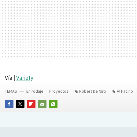
Vía |
Variety
TEMAS
En rodaje
Proyectos
Robert De Niro
Al Pacino
FACEBOOK
TWITTER
FLIPBOARD
E-
WHATSAPP
MAIL