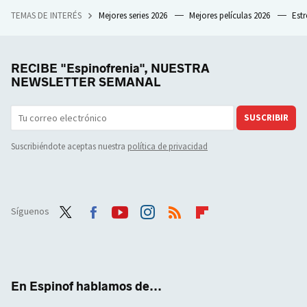
TEMAS DE INTERÉS
Mejores series 2026
Mejores películas 2026
Est
RECIBE "Espinofrenia", NUESTRA
NEWSLETTER SEMANAL
SUSCRIBIR
Suscribiéndote aceptas nuestra
política de privacidad
Síguenos
Twit
Face
Yout
Inst
RSS
Flip
ter
boo
ube
agra
boar
k
m
d
En Espinof hablamos de...