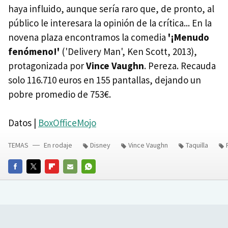
haya influido, aunque sería raro que, de pronto, al
público le interesara la opinión de la crítica... En la
novena plaza encontramos la comedia
'¡Menudo
fenómeno!'
('Delivery Man', Ken Scott, 2013),
protagonizada por
Vince Vaughn
. Pereza. Recauda
solo 116.710 euros en 155 pantallas, dejando un
pobre promedio de 753€.
Datos |
BoxOfficeMojo
TEMAS
En rodaje
Disney
Vince Vaughn
Taquilla
FACEBOOK
TWITTER
FLIPBOARD
E-
WHATSAPP
MAIL