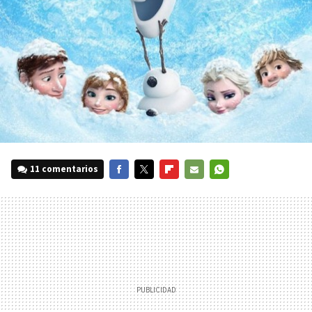
11 comentarios
FACEBOOK
TWITTER
FLIPBOARD
E-
WHATSAPP
MAIL