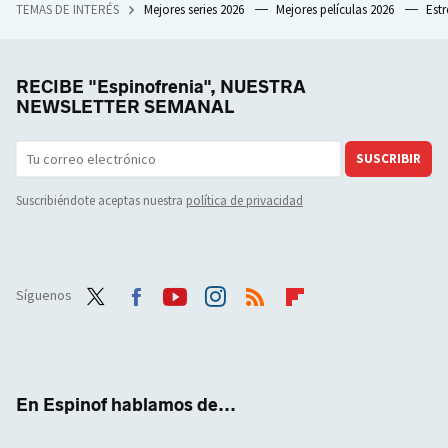
TEMAS DE INTERÉS
Mejores series 2026
Mejores películas 2026
Est
RECIBE "Espinofrenia", NUESTRA
NEWSLETTER SEMANAL
SUSCRIBIR
Suscribiéndote aceptas nuestra
política de privacidad
Síguenos
Twit
Face
Yout
Inst
RSS
Flip
ter
boo
ube
agra
boar
k
m
d
En Espinof hablamos de...