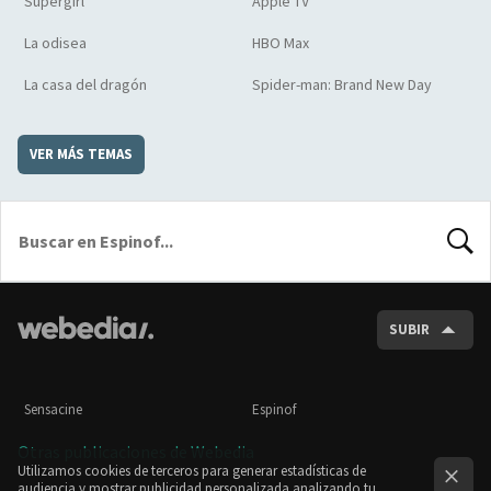
Supergirl
Apple TV
La odisea
HBO Max
La casa del dragón
Spider-man: Brand New Day
VER MÁS TEMAS
BUSCA
SUBIR
Sensacine
Espinof
Otras publicaciones de Webedia
Utilizamos cookies de terceros para generar estadísticas de
audiencia y mostrar publicidad personalizada analizando tu