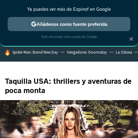
Ya puedes ver más de Espinof en Google
CRÍTICA
ESTRENOS
REALITY
ANIME
RANKINGS CINE
RA
Añádenos como fuente preferida
Solo necesitas una cuenta de Google
×
HOY SE HABLA DE
Spider-Man: Brand New Day
Vengadores: Doomsday
La Odisea
Taquilla USA: thrillers y aventuras de
poca monta