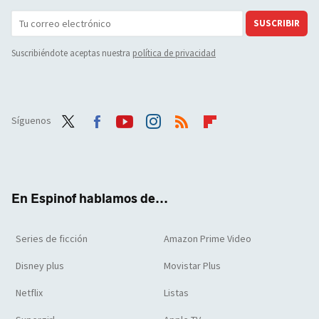
SUSCRIBIR
Suscribiéndote aceptas nuestra
política de privacidad
Síguenos
Twit
Face
Yout
Inst
RSS
Flip
ter
boo
ube
agra
boar
k
m
d
En Espinof hablamos de...
Series de ficción
Amazon Prime Video
Disney plus
Movistar Plus
Netflix
Listas