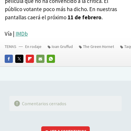
película que no ha convencido a la crítica. El
público votante poco más ha dicho. En nuestras
pantallas caerá el próximo
11 de febrero
.
Vía |
IMDb
TEMAS
En rodaje
Ioan Gruffud
The Green Hornet
Taqu
FACEBOOK
TWITTER
FLIPBOARD
E-
WHATSAPP
MAIL
Comentarios cerrados