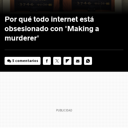
Por qué todo internet está
obsesionado con 'Making a
murderer'
5 comentarios
FACEBOOK
TWITTER
FLIPBOARD
E-
WHATSAPP
MAIL