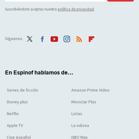
Suscribiéndote aceptas nuestra
política de privacidad
Síguenos
Twit
Face
Yout
Inst
RSS
Flip
ter
boo
ube
agra
boar
k
m
d
En Espinof hablamos de...
Series de ficción
Amazon Prime Video
Disney plus
Movistar Plus
Netflix
Listas
Apple TV
La odisea
Cine español
HBO Max