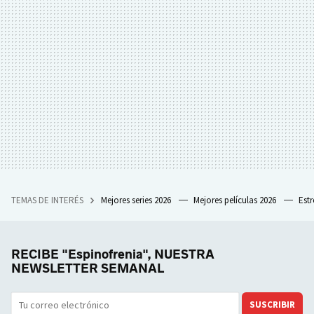
TEMAS DE INTERÉS
Mejores series 2026
Mejores películas 2026
Est
RECIBE "Espinofrenia", NUESTRA
NEWSLETTER SEMANAL
SUSCRIBIR