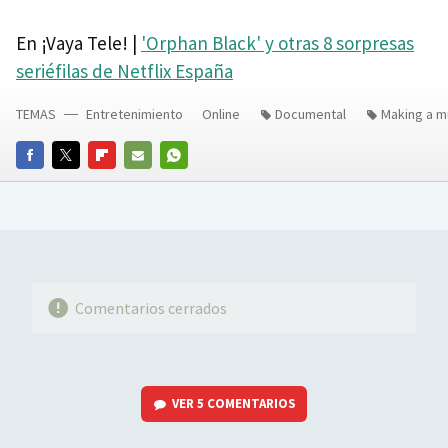
En ¡Vaya Tele! |
'Orphan Black' y otras 8 sorpresas
seriéfilas de Netflix España
TEMAS
Entretenimiento
Online
Documental
Making a m
FACEBOOK
TWITTER
FLIPBOARD
E-
WHATSAPP
MAIL
Comentarios cerrados
VER
5 COMENTARIOS