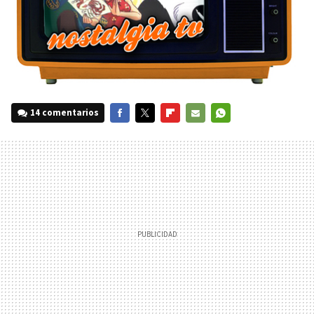
14 comentarios
FACEBOOK
TWITTER
FLIPBOARD
E-
WHATSAPP
MAIL