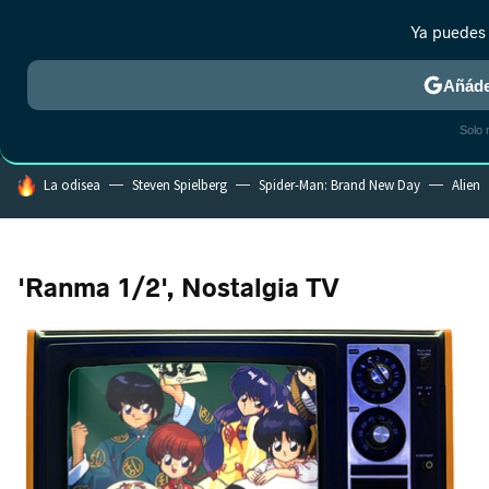
Ya puedes 
MENÚ
NUEVO
Añáde
CRÍTICA
ESTRENOS
REALITY
ANIME
RANKINGS CINE
RA
Solo 
HOY SE HABLA DE
La odisea
Steven Spielberg
Spider-Man: Brand New Day
Alien
'Ranma 1/2', Nostalgia TV