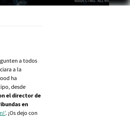
egunten a todos
iara a la
wood ha
tipo, desde
n el director de
ribundas en
m!'
. ¡Os dejo con