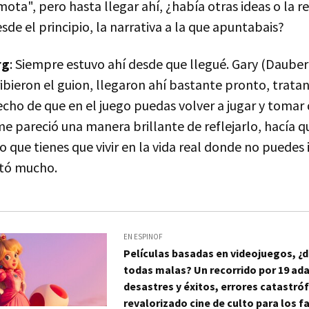
mota", pero hasta llegar ahí, ¿había otras ideas o la r
sde el principio, la narrativa a la que apuntabais?
rg
: Siempre estuvo ahí desde que llegué. Gary (Dauber
ribieron el guion, llegaron ahí bastante pronto, trata
hecho de que en el juego puedas volver a jugar y tomar
me pareció una manera brillante de reflejarlo, hacía qu
o que tienes que vivir en la vida real donde no puedes
stó mucho.
EN ESPINOF
Películas basadas en videojuegos, ¿
todas malas? Un recorrido por 19 ad
desastres y éxitos, errores catastróf
revalorizado cine de culto para los f