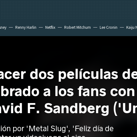
sney
Renny Harlin
Netflix
Robert Mitchum
Lee Cronin
Kaiju 
cer dos películas d
rado a los fans con
vid F. Sandberg ('Un
ón por 'Metal Slug', 'Feliz día de