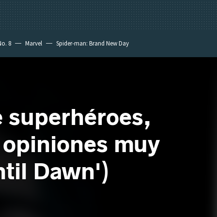
No. 8
Marvel
Spider-man: Brand New Day
e superhéroes,
 opiniones muy
til Dawn')