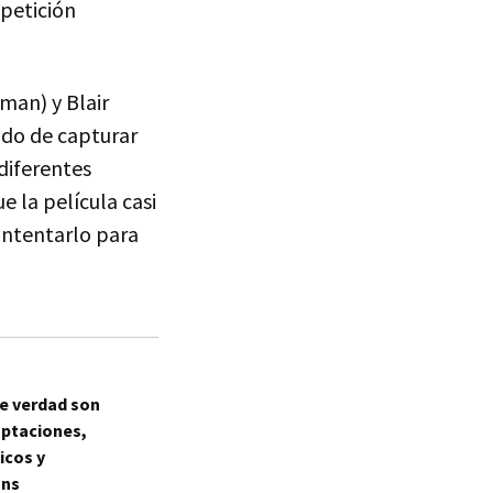
epetición
man) y Blair
ndo de capturar
 diferentes
e la película casi
 intentarlo para
de verdad son
aptaciones,
icos y
ans