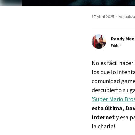
17 Abril 2025
Actualiza
Randy Mee
Editor
No es fácil hace
los que lo inten
comunidad gamer 
descubierto su g
'Super Mario Bros
esta última, Da
Internet
y esa p
la charla!