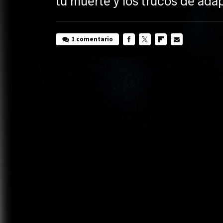
tu muerte y los trucos de ada
1 comentario
FACEBOOK
TWITTER
FLIPBOARD
E-
MAIL