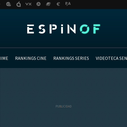
NIME
RANKINGS CINE
RANKINGS SERIES
VIDEOTECA SE